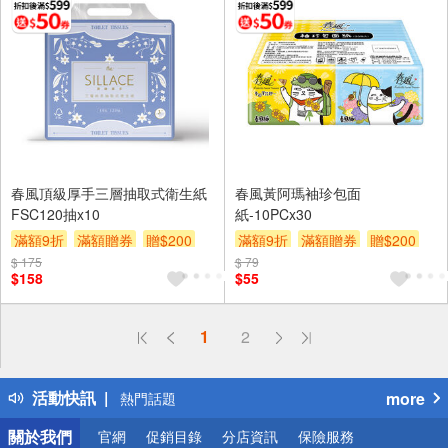
春風頂級厚手三層抽取式衛生紙
春風黃阿瑪袖珍包面
FSC120抽x10
紙-10PCx30
滿額9折
滿額贈券
贈$200
滿額9折
滿額贈券
贈$200
$ 175
$ 79
$158
$55
偏遠地區配送
1
2
詐騙網頁！請小心！
得獎公告
活動快訊
more
熱門話題
銀行優惠
關於我們
官網
促銷目錄
分店資訊
保險服務
偏遠地區配送