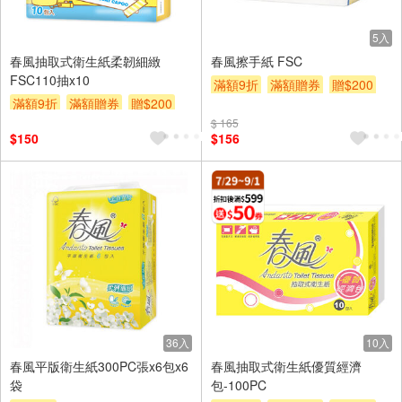
5入
春風抽取式衛生紙柔韌細緻
春風擦手紙 FSC
FSC110抽x10
滿額9折
滿額贈券
贈$200
滿額9折
滿額贈券
贈$200
$ 165
$150
$156
36入
10入
春風平版衛生紙300PC張x6包x6
春風抽取式衛生紙優質經濟
袋
包-100PC