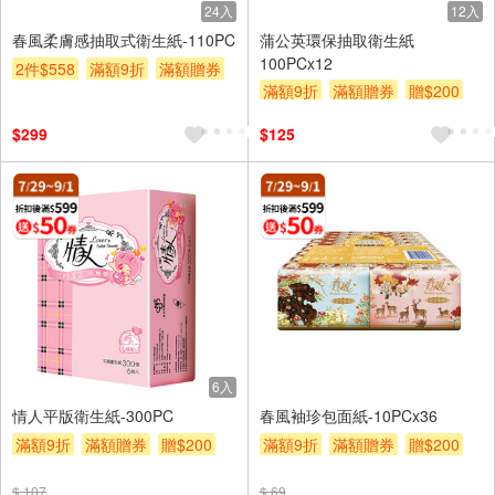
24入
12入
春風柔膚感抽取式衛生紙-110PC
蒲公英環保抽取衛生紙
100PCx12
2件$558
滿額9折
滿額贈券
滿額9折
滿額贈券
贈$200
贈$200
$299
$125
6入
情人平版衛生紙-300PC
春風袖珍包面紙-10PCx36
滿額9折
滿額贈券
贈$200
滿額9折
滿額贈券
贈$200
$ 107
$ 69