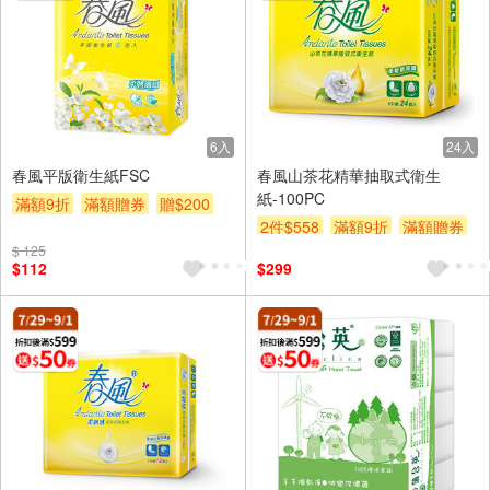
6入
24入
春風平版衛生紙FSC
春風山茶花精華抽取式衛生
紙-100PC
滿額9折
滿額贈券
贈$200
2件$558
滿額9折
滿額贈券
$ 125
贈$200
$112
$299