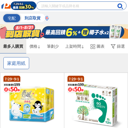
宅配
到店取貨
最多人購買
價格↓
筆劃少
上架時間↓
圖表
篩選
家庭用紙