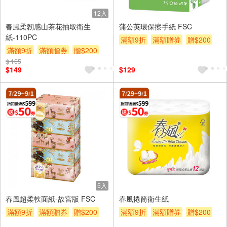
12入
春風柔韌感山茶花抽取衛生
蒲公英環保擦手紙 FSC
紙-110PC
滿額9折
滿額贈券
贈$200
滿額9折
滿額贈券
贈$200
$ 165
$149
$129
5入
春風超柔軟面紙-故宮版 FSC
春風捲筒衛生紙
滿額9折
滿額贈券
贈$200
滿額9折
滿額贈券
贈$200