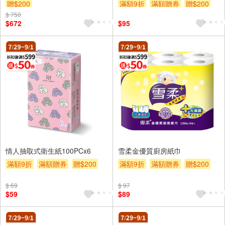
贈$200
滿額9折
滿額贈券
贈$200
$ 750
$672
$95
情人抽取式衛生紙100PCx6
雪柔金優質廚房紙巾
滿額9折
滿額贈券
贈$200
滿額9折
滿額贈券
贈$200
$ 69
$ 97
$59
$89