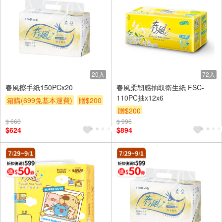
20入
72入
春風擦手紙150PCx20
春風柔韌感抽取衛生紙 FSC-
110PC抽x12x6
箱購(699免基本運費)
贈$200
贈$200
$ 660
$ 996
$624
$894