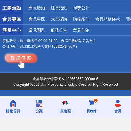
詐騙網頁！請小心！
主題活動
會員活動
注目活動
得獎公佈
會員專區
會員專區
大宗採購
購物須知
會員服務條款
隱
客服中心
常見問題
服務公告
意見信箱
服務時間：
週一至週日 09:00-21:00，例假日依網站公告為主
公司地址：
台北市北投區大業路136號5樓 (台灣)
食品業者登錄字號 A-122662550-00000-6
Copyright©2026 Uni-Prosperity Lifestyle Corp. All Right Reserved
0
購物首頁
分類
家速配
購物車
會員