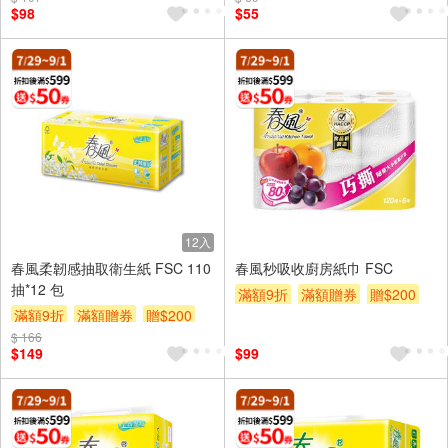
$98
$55
12入
春風柔韌感抽取衛生紙 FSC 110
春風秒吸收廚房紙巾 FSC
抽*12 包
滿額9折
滿額贈券
贈$200
滿額9折
滿額贈券
贈$200
$ 166
$149
$99