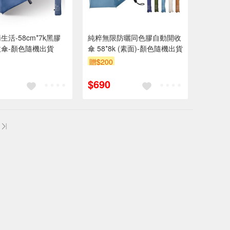
活-58cm*7k黑膠
純粹無限防曬同色膠自動開收
傘-顏色隨機出貨
傘 58*8k (素面)-顏色隨機出貨
贈$200
$690