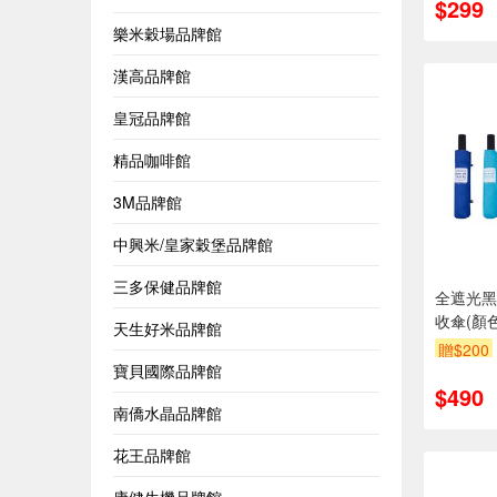
$299
樂米穀場品牌館
漢高品牌館
皇冠品牌館
精品咖啡館
3M品牌館
中興米/皇家穀堡品牌館
三多保健品牌館
全遮光黑
收傘(顏
天生好米品牌館
贈$200
寶貝國際品牌館
$490
南僑水晶品牌館
花王品牌館