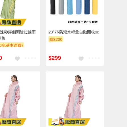
ix疾速秒穿側開雙拉鍊雨
23*7K防潑水輕量自動開收傘
綠色
贈$200
00免基本運費)
0
$299