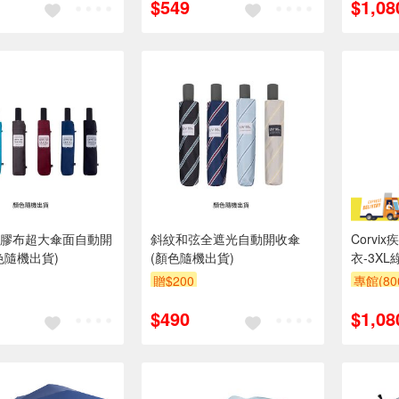
$549
$1,08
膠布超大傘面自動開
斜紋和弦全遮光自動開收傘
Corv
色隨機出貨)
(顏色隨機出貨)
衣-3XL
贈$200
專館(8
$490
$1,08