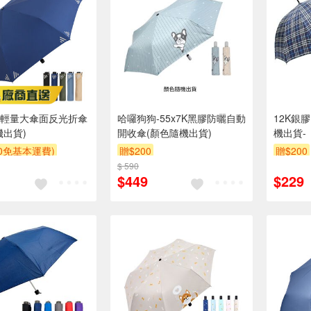
輕量大傘面反光折傘
哈囉狗狗-55x7K黑膠防曬自動
12K銀
機出貨)
開收傘(顏色隨機出貨)
機出貨-
00免基本運費)
贈$200
贈$200
$ 590
$449
$229