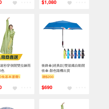
0
$1,080
ix疾速秒穿側開雙拉鍊雨
衝鋒傘(經典款)雙玻纖自動開
綠色
收傘-顏色隨機出貨
00免基本運費)
贈$200
0
$690