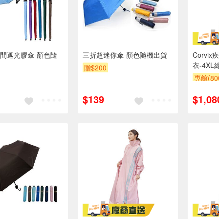
間遮光膠傘-顏色隨
三折超迷你傘-顏色隨機出貨
Corv
衣-4XL
贈$200
專館(8
$139
$1,08