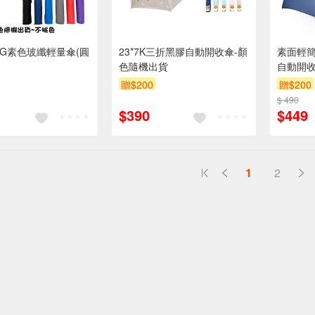
 PG素色玻纖輕量傘(圓
23*7K三折黑膠自動開收傘-顏
素面輕簡生
色隨機出貨
自動開收
贈$200
贈$200
$ 490
$390
$449
1
2