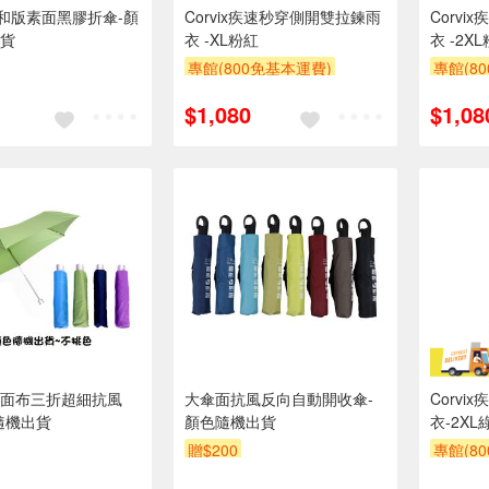
K久和版素面黑膠折傘-顏
Corvix疾速秒穿側開雙拉鍊雨
Corv
貨
衣 -XL粉紅
衣 -2X
專館(800免基本運費)
專館(8
$1,080
$1,08
面布三折超細抗風
大傘面抗風反向自動開收傘-
Corv
隨機出貨
顏色隨機出貨
衣-2XL
贈$200
專館(8