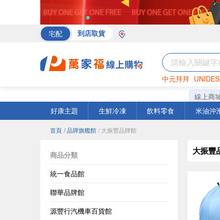
宅配
到店取貨
中元拜拜
UNIDES
海苔
巧克力
罐頭
線上商
好康主題
生鮮冷凍
飲料零食
米油沖
首頁
/ 品牌旗艦館
/ 大振豐品牌館
大振豐
商品分類
統一食品館
聯華品牌館
源豐行汽機車百貨館