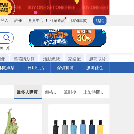
結帳
登入
註冊
會員中心
訂單查詢
購物車(0)
美
米
促銷
整箱購划算
活動總覽
家速配
超商取貨
休閒娛樂
日用生活
傢俱寢飾
服飾鞋包
最多人購買
價格↓
筆劃少
上架時間↓