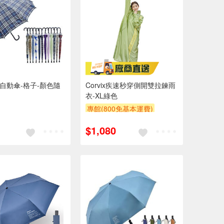
膠自動傘-格子-顏色隨
Corvix疾速秒穿側開雙拉鍊雨
衣-XL綠色
專館(800免基本運費)
$1,080