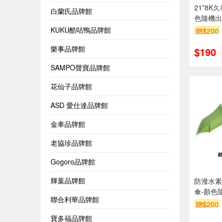
21*8
白蘭氏品牌館
色隨機出
KUKU酷咕鴨品牌館
贈$200
樂事品牌館
$190
SAMPO聲寶品牌館
花仙子品牌館
ASD 愛仕達品牌館
金車品牌館
老協珍品牌館
Gogoro品牌館
輝葉品牌館
防潑水素
傘-顏色
聯合利華品牌館
贈$200
寶多福品牌館