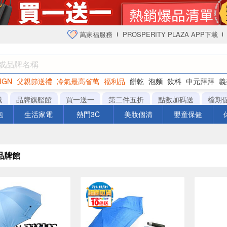
萬家福服務
PROSPERITY PLAZA APP下載
IGN
父親節送禮
冷氣最高省萬
福利品
餅乾
泡麵
飲料
中元拜拜
義
衛生紙
城
品牌旗艦館
買一送一
第二件五折
點數加碼送
檔期
泡
生活家電
熱門3C
美妝個清
嬰童保健
品牌館