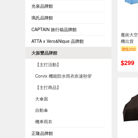
光泉品牌館
瑪氏品牌館
CAPTAIN 旅行箱品牌館
魔術大空
ATTA x Vero&Nique 品牌館
機出貨
贈$200
大振豐品牌館
$299
【主打活動】
Corvix 機能防水雨衣疾速秒穿
【主打商品】
大傘面
自動傘
機車雨衣
正隆品牌館