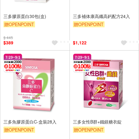
三多膠原蛋白30包(盒)
三多補体康高纖高鈣配方24入
贈OPENPOINT
贈OPENPOINT
贈OPENPOINT
贈$200
贈OPENPOINT
贈$200
$ 445
$389
$1,122
三多魚膠原蛋白C-盒裝28入
三多女性B群+鐵鎂糖衣錠
贈OPENPOINT
贈OPENPOINT
贈OPENPOINT
贈$200
贈OPENPOINT
贈$200