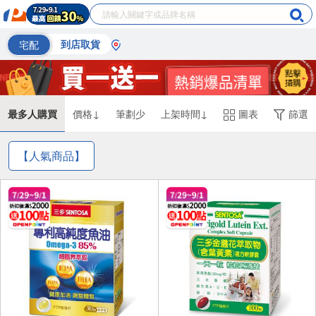
宅配
到店取貨
最多人購買
價格↓
筆劃少
上架時間↓
圖表
篩選
【人氣商品】