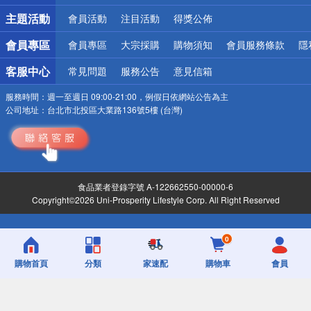
詐騙網頁！請小心！
主題活動
會員活動
注目活動
得獎公佈
會員專區
會員專區
大宗採購
購物須知
會員服務條款
隱
客服中心
常見問題
服務公告
意見信箱
服務時間：
週一至週日 09:00-21:00，例假日依網站公告為主
公司地址：
台北市北投區大業路136號5樓 (台灣)
食品業者登錄字號 A-122662550-00000-6
Copyright©2026 Uni-Prosperity Lifestyle Corp. All Right Reserved
0
購物首頁
分類
家速配
購物車
會員