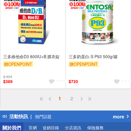
三多維他命D3 800IU+B.膜衣錠
三多奶蛋白-S P93 500g/罐
贈OPENPOINT
贈OPENPOINT
贈OPENPOINT
贈$200
贈OPENPOINT
贈$200
$ 424
$389
$720
偏遠地區配送
1
2
詐騙網頁！請小心！
得獎公告
活動快訊
more
熱門話題
銀行優惠
關於我們
官網
促銷目錄
分店資訊
保險服務
偏遠地區配送