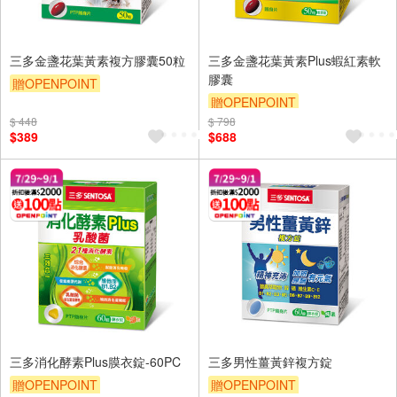
三多金盞花葉黃素複方膠囊50粒
三多金盞花葉黃素Plus蝦紅素軟
膠囊
贈OPENPOINT
贈OPENPOINT
贈OPENPOINT
贈$200
$ 448
$ 798
贈OPENPOINT
贈$200
$389
$688
三多消化酵素Plus膜衣錠-60PC
三多男性薑黃鋅複方錠
贈OPENPOINT
贈OPENPOINT