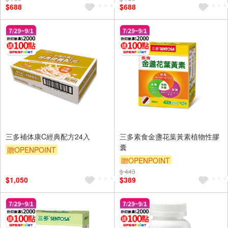
$688
$688
三多補体康C經典配方24入
三多素食金盞花葉黃素植物性膠
囊
贈OPENPOINT
贈OPENPOINT
贈OPENPOINT
贈$200
$ 443
贈OPENPOINT
贈$200
$1,050
$389