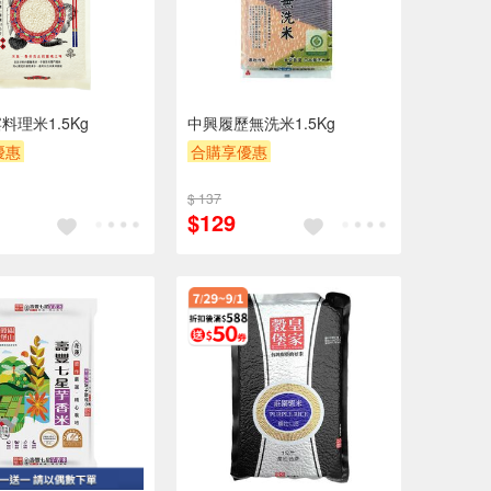
料理米1.5Kg
中興履歷無洗米1.5Kg
優惠
合購享優惠
POINT
滿額9折
贈OPENPOINT
滿額9折
$ 137
券
贈$200
滿額贈券
贈$200
$129