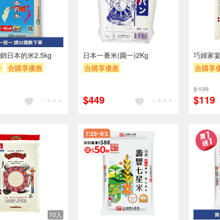
銷日本的米2.5kg
日本一番米(圓一)2Kg
巧婦家宴
一
合購享優惠
合購享優惠
合購享
POINT
滿額贈券
贈OPENPOINT
滿額9折
贈OPEN
$ 139
滿額贈券
贈$200
滿額贈
$449
$119
10入