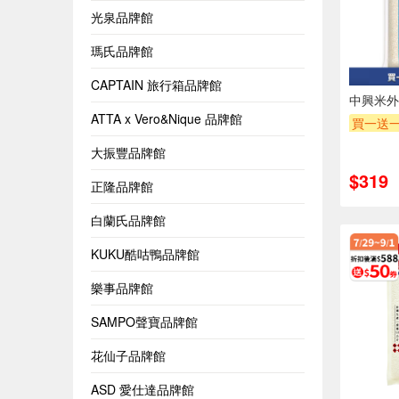
光泉品牌館
瑪氏品牌館
CAPTAIN 旅行箱品牌館
中興米外
ATTA x Vero&Nique 品牌館
買一送
贈OPEN
大振豐品牌館
贈$200
$319
正隆品牌館
白蘭氏品牌館
KUKU酷咕鴨品牌館
樂事品牌館
SAMPO聲寶品牌館
花仙子品牌館
ASD 愛仕達品牌館