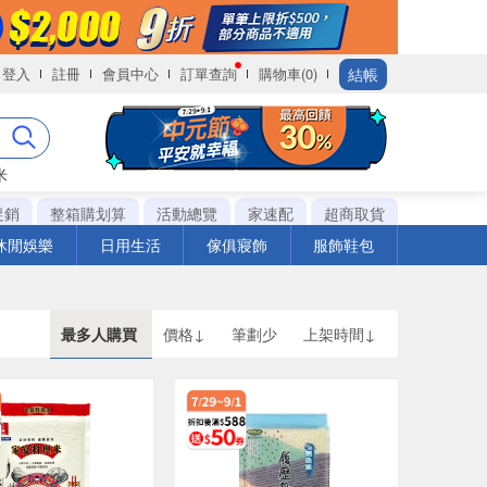
結帳
登入
註冊
會員中心
訂單查詢
購物車(0)
米
促銷
整箱購划算
活動總覽
家速配
超商取貨
休閒娛樂
日用生活
傢俱寢飾
服飾鞋包
最多人購買
價格↓
筆劃少
上架時間↓