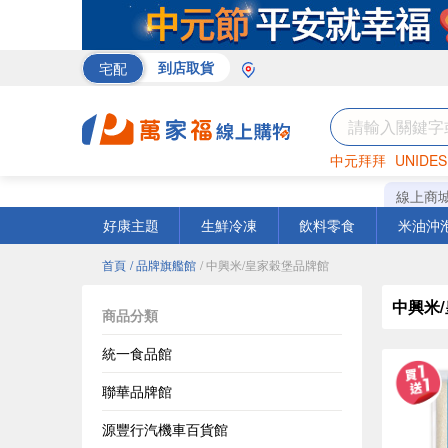
宅配
到店取貨
中元拜拜
UNIDES
巧克力
罐頭
咖啡
線上商
好康主題
生鮮冷凍
飲料零食
米油沖
首頁
/ 品牌旗艦館
/ 中興米/皇家穀堡品牌館
中興米
商品分類
統一食品館
聯華品牌館
源豐行汽機車百貨館