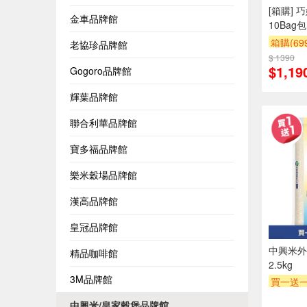
[箱購] 
金車品牌館
10Bag包
箱購(6
老協珍品牌館
$ 1390
合購享
$1,19
Gogoro品牌館
贈OPEN
贈$200
輝葉品牌館
聯合利華品牌館
寶多福品牌館
樂米穀場品牌館
漢高品牌館
皇冠品牌館
中興米外
精品咖啡館
2.5kg
3M品牌館
買一送
贈OPEN
中興米/皇家穀堡品牌館