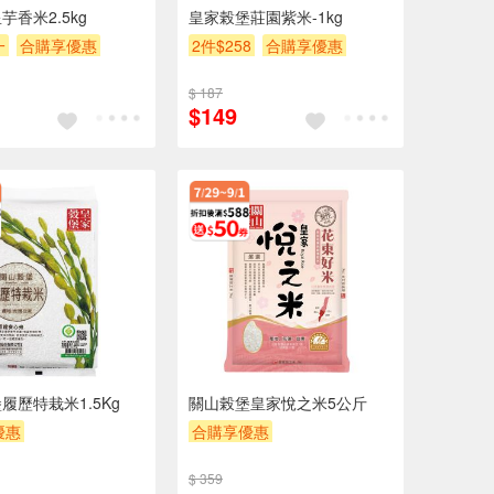
芋香米2.5kg
皇家榖堡莊園紫米-1kg
一
合購享優惠
2件$258
合購享優惠
POINT
滿額贈券
贈OPENPOINT
滿額9折
$ 187
滿額贈券
贈$200
$149
履歷特栽米1.5Kg
關山榖堡皇家悅之米5公斤
優惠
合購享優惠
POINT
滿額9折
贈OPENPOINT
滿額9折
$ 359
券
贈$200
滿額贈券
贈$200