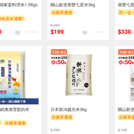
巧婦家宴料理米1.5Kgx
關山穀堡壽豐七星米3kg
壽豐七星
合購享優惠
買一送
99免基本運費)
贈OPENPOINT
滿額9折
贈OPEN
優惠
$ 280
滿額贈券
贈$200
贈$200
0
$199
$338
POINT
滿額贈券
銷澳洲雪梨的米
日本新潟越光米3kg
關山穀堡
合購享優惠
合購享
一
合購享優惠
贈OPENPOINT
滿額9折
贈OPEN
POINT
滿額贈券
$ 599
$ 168
滿額贈券
贈$200
滿額贈