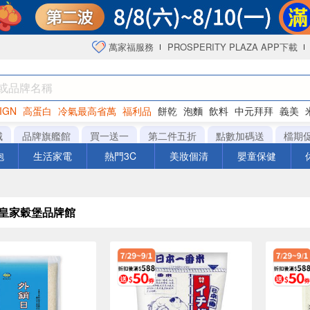
萬家福服務
PROSPERITY PLAZA APP下載
IGN
高蛋白
冷氣最高省萬
福利品
餅乾
泡麵
飲料
中元拜拜
義美
海苔
城
品牌旗艦館
買一送一
第二件五折
點數加碼送
檔期
泡
生活家電
熱門3C
美妝個清
嬰童保健
/皇家穀堡品牌館