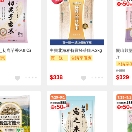
_初鹿芋香米8KG
中興北海稻特賞胚芽糙米2kg
關山榖
斤
優惠
買一送一
合購享優惠
合購享
POINT
滿額9折
贈OPENPOINT
滿額贈券
$ 359
贈OPEN
券
贈$200
贈$200
$338
$329
滿額贈