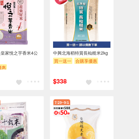
堡皇家悅之芋香米4公
中興北海稻特賞長秈糙米2kg
買一送一
合購享優惠
優惠
贈OPENPOINT
滿額贈券
POINT
滿額9折
贈$200
$338
券
贈$200