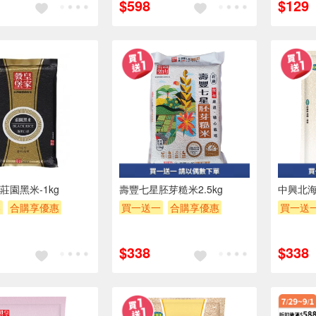
$598
$129
莊園黑米-1kg
壽豐七星胚芽糙米2.5kg
中興北海
8
合購享優惠
買一送一
合購享優惠
買一送
POINT
滿額9折
贈OPENPOINT
滿額贈券
贈OPEN
券
贈$200
贈$200
贈$200
$338
$338