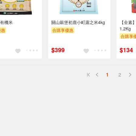
有機米
關山穀堡初鹿小町露之米4kg
【全素
1.2Kg
優惠
合購享優惠
合購享
POINT
滿額9折
贈OPENPOINT
滿額9折
贈OPEN
券
贈$200
滿額贈券
贈$200
$399
$134
滿額贈
1
2