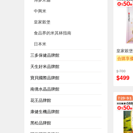
中興米
皇家榖堡
食品界的米其林指南
日本米
皇家穀堡
三多保健品牌館
合購享
贈OPEN
天生好米品牌館
$ 700
滿額贈
$499
寶貝國際品牌館
南僑水晶品牌館
花王品牌館
康健生機品牌館
黑松品牌館