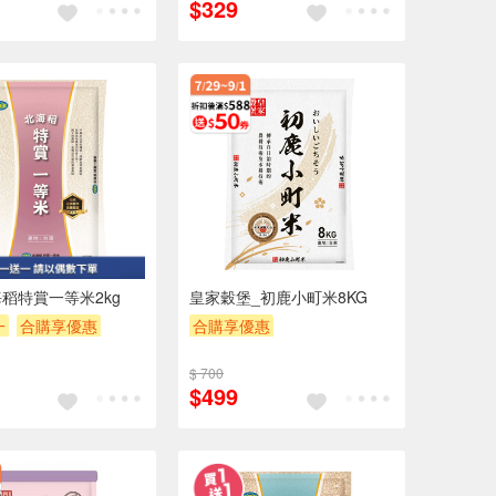
$329
稻特賞一等米2kg
皇家穀堡_初鹿小町米8KG
一
合購享優惠
合購享優惠
POINT
滿額贈券
贈OPENPOINT
滿額9折
$ 700
滿額贈券
贈$200
$499