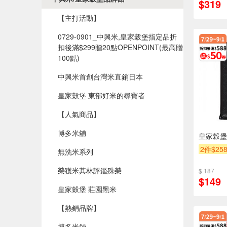
$319
贈$200
【主打活動】
0729-0901_中興米,皇家穀堡指定品折
扣後滿$299贈20點OPENPOINT(最高贈
100點)​
中興米首創台灣米直銷日本
皇家穀堡 東部好米的尋寶者
【人氣商品】
博多米舖
皇家榖堡
2件$25
無洗米系列
贈OPEN
榮獲米其林評鑑殊榮
$ 187
滿額贈
$149
皇家穀堡 莊園黑米
【熱銷品牌】
博多米舖