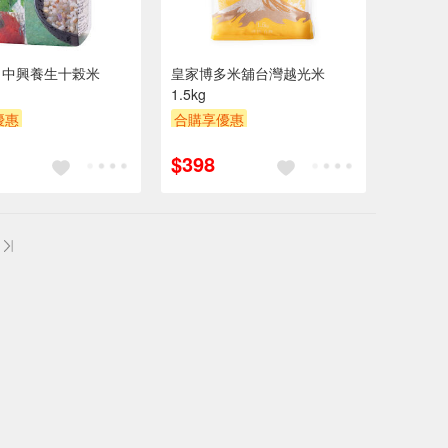
】中興養生十榖米
皇家博多米舖台灣越光米
1.5kg
優惠
合購享優惠
POINT
滿額9折
贈OPENPOINT
滿額9折
$398
券
贈$200
滿額贈券
贈$200