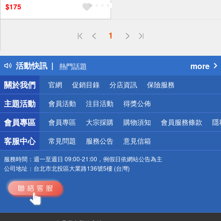
$175
偏遠地區配送
1
詐騙網頁！請小心！
得獎公告
活動快訊
more
熱門話題
銀行優惠
關於我們
官網
促銷目錄
分店資訊
保險服務
偏遠地區配送
詐騙網頁！請小心！
主題活動
會員活動
注目活動
得獎公佈
會員專區
會員專區
大宗採購
購物須知
會員服務條款
隱
客服中心
常見問題
服務公告
意見信箱
服務時間：
週一至週日 09:00-21:00，例假日依網站公告為主
公司地址：
台北市北投區大業路136號5樓 (台灣)