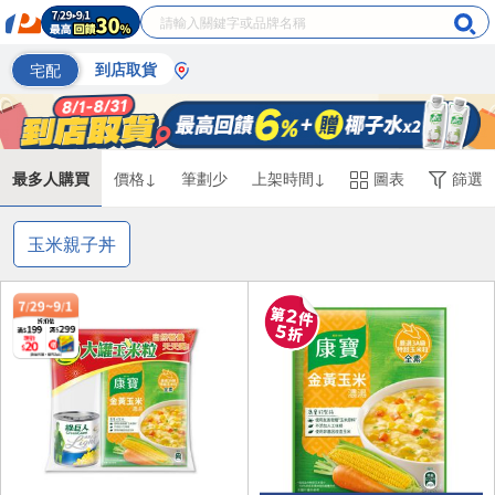
宅配
到店取貨
最多人購買
價格↓
筆劃少
上架時間↓
圖表
篩選
玉米親子丼