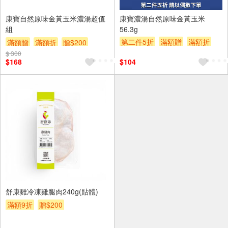
2入
康寶自然原味金黃玉米濃湯超值
康寶濃湯自然原味金黃玉米
組
56.3g
第二件5折
滿額贈
滿額折
滿額贈
滿額折
贈$200
贈$200
$ 300
$168
$104
舒康雞冷凍雞腿肉240g(貼體)
滿額9折
贈$200