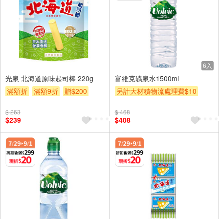
6入
光泉 北海道原味起司棒 220g
富維克礦泉水1500ml
滿額折
滿額9折
贈$200
另計大材積物流處理費$10
滿額折
贈$200
$ 263
$ 468
$239
$408