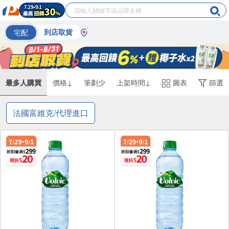
宅配
到店取貨
最多人購買
價格↓
筆劃少
上架時間↓
圖表
篩選
法國富維克/代理進口