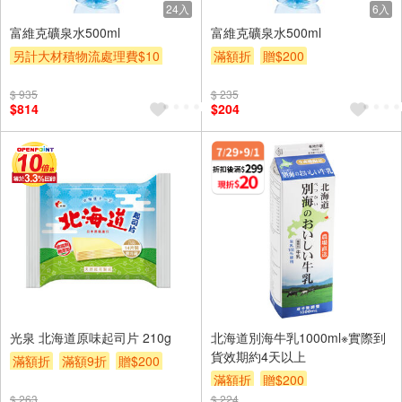
24入
6入
富維克礦泉水500ml
富維克礦泉水500ml
另計大材積物流處理費$10
滿額折
贈$200
箱購(699免基本運費)
滿額折
$ 935
$ 235
贈$200
$814
$204
光泉 北海道原味起司片 210g
北海道別海牛乳1000ml※實際到
貨效期約4天以上
滿額折
滿額9折
贈$200
滿額折
贈$200
$ 263
$ 224