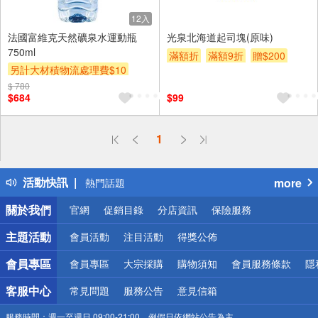
12入
法國富維克天然礦泉水運動瓶
光泉北海道起司塊(原味)
750ml
滿額折
滿額9折
贈$200
另計大材積物流處理費$10
箱購(699免基本運費)
滿額折
$ 780
$684
$99
贈$200
偏遠地區配送
1
詐騙網頁！請小心！
得獎公告
活動快訊
more
熱門話題
銀行優惠
關於我們
官網
促銷目錄
分店資訊
保險服務
偏遠地區配送
詐騙網頁！請小心！
主題活動
會員活動
注目活動
得獎公佈
會員專區
會員專區
大宗採購
購物須知
會員服務條款
隱
客服中心
常見問題
服務公告
意見信箱
服務時間：
週一至週日 09:00-21:00，例假日依網站公告為主