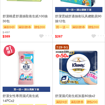
舒潔棉柔舒適抽取衛生紙100抽
舒潔雲絨舒適抽衛玩具總動員90
30包
抽12包
滿額9折
滿額贈券
贈$200
買一送一
滿額贈券
贈$200
$ 497
$389
$267
舒潔女性專用濕式衛生紙
舒潔濕式衛生紙加蓋80抽x2
14PCx2
滿額9折
滿額贈券
贈$200