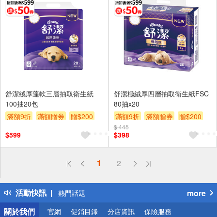
舒潔絨厚蓬軟三層抽取衛生紙
舒潔極絨厚四層抽取衛生紙FSC
100抽20包
80抽x20
滿額9折
滿額贈券
贈$200
滿額9折
滿額贈券
贈$200
$ 445
$599
$398
偏遠地區配送
1
2
詐騙網頁！請小心！
得獎公告
活動快訊
more
熱門話題
銀行優惠
關於我們
官網
促銷目錄
分店資訊
保險服務
偏遠地區配送