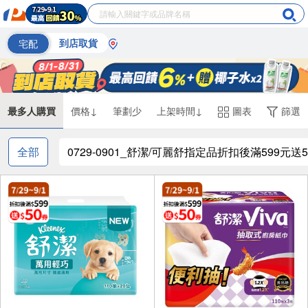
宅配
到店取貨
最多人購買
價格↓
筆劃少
上架時間↓
圖表
篩選
全部
0729-0901_舒潔/可麗舒指定品折扣後滿599元送