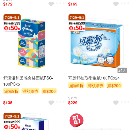
$172
$169
24入
舒潔溫和柔感盒裝面紙FSC-
可麗舒抽取衛生紙100PCx24
180PCx5
滿額9折
滿額贈券
贈$200
滿額9折
滿額贈券
贈$200
$ 279
$135
$229