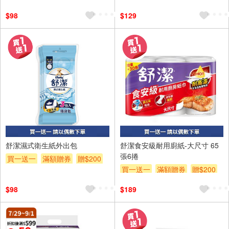
$98
$129
舒潔濕式衛生紙外出包
舒潔食安級耐用廚紙-大尺寸 65
張6捲
買一送一
滿額贈券
贈$200
買一送一
滿額贈券
贈$200
$98
$189