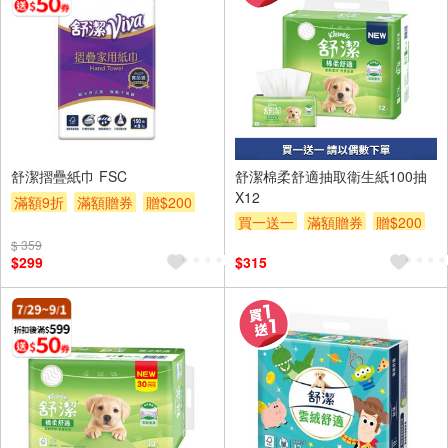
舒潔摺疊紙巾 FSC
舒潔棉柔舒適抽取衛生紙100抽
X12
滿額9折
滿額贈券
贈$200
買一送一
滿額贈券
贈$200
$ 359
$299
$315