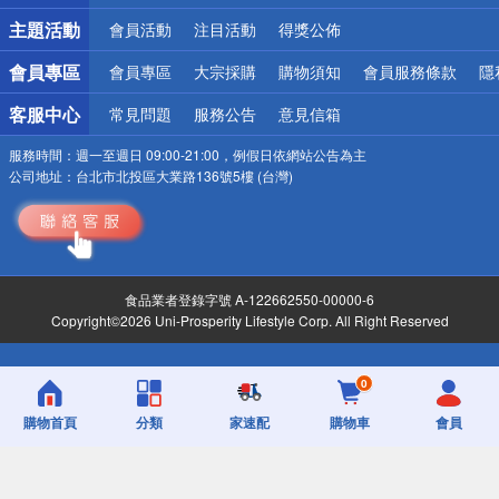
詐騙網頁！請小心！
主題活動
會員活動
注目活動
得獎公佈
會員專區
會員專區
大宗採購
購物須知
會員服務條款
隱
客服中心
常見問題
服務公告
意見信箱
服務時間：
週一至週日 09:00-21:00，例假日依網站公告為主
公司地址：
台北市北投區大業路136號5樓 (台灣)
食品業者登錄字號 A-122662550-00000-6
Copyright©2026 Uni-Prosperity Lifestyle Corp. All Right Reserved
0
購物首頁
分類
家速配
購物車
會員