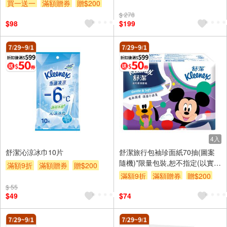
買一送一
滿額贈券
贈$200
$ 278
$98
$199
4入
舒潔沁涼冰巾10片
舒潔旅行包袖珍面紙70抽(圖案
隨機)*限量包裝,恕不指定(以實際
滿額9折
滿額贈券
贈$200
出貨為主)
滿額9折
滿額贈券
贈$200
$ 55
$49
$74