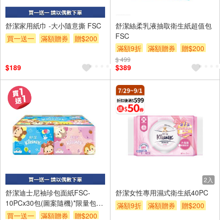
舒潔家用紙巾 -大小隨意撕 FSC
舒潔絲柔乳液抽取衛生紙超值包
FSC
買一送一
滿額贈券
贈$200
滿額9折
滿額贈券
贈$200
$ 499
$189
$389
2入
舒潔迪士尼袖珍包面紙FSC-
舒潔女性專用濕式衛生紙40PC
10PCx30包(圖案隨機)*限量包
滿額9折
滿額贈券
贈$200
裝,恕不指定(以實際出貨為主)
買一送一
滿額贈券
贈$200