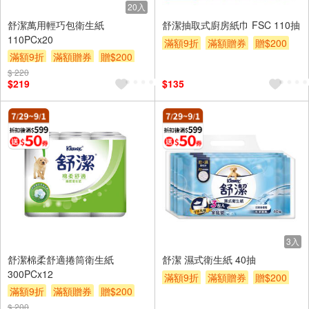
20入
舒潔萬用輕巧包衛生紙
舒潔抽取式廚房紙巾 FSC 110抽
110PCx20
滿額9折
滿額贈券
贈$200
滿額9折
滿額贈券
贈$200
$ 220
$219
$135
3入
舒潔棉柔舒適捲筒衛生紙
舒潔 濕式衛生紙 40抽
300PCx12
滿額9折
滿額贈券
贈$200
滿額9折
滿額贈券
贈$200
$ 200