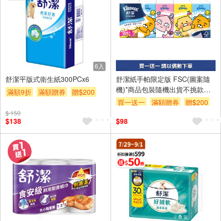
6入
舒潔平版式衛生紙300PCx6
舒潔紙手帕限定版 FSC(圖案隨
機)*商品包裝隨機出貨不挑款，
滿額9折
滿額贈券
贈$200
以實際出貨為準。
買一送一
滿額贈券
贈$200
$ 150
$138
$98