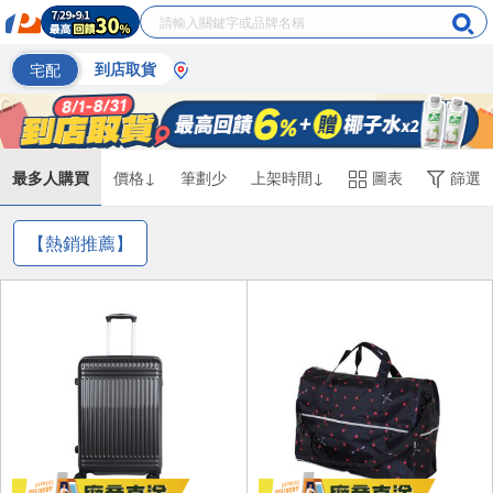
宅配
到店取貨
最多人購買
價格↓
筆劃少
上架時間↓
圖表
篩選
【熱銷推薦】