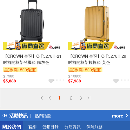
【CROWN 皇冠】C-F5278H-21
【CROWN 皇冠】C-F5278H 29
吋前開框架登機箱-鐵灰色
吋前開框架拉桿箱-黃色
皇冠(滿1500免運)
皇冠(滿1500免運)
$ 7980
$ 10800
$5,888
$7,988
偏遠地區配送
1
2
詐騙網頁！請小心！
得獎公告
活動快訊
more
熱門話題
銀行優惠
關於我們
官網
促銷目錄
分店資訊
保險服務
偏遠地區配送