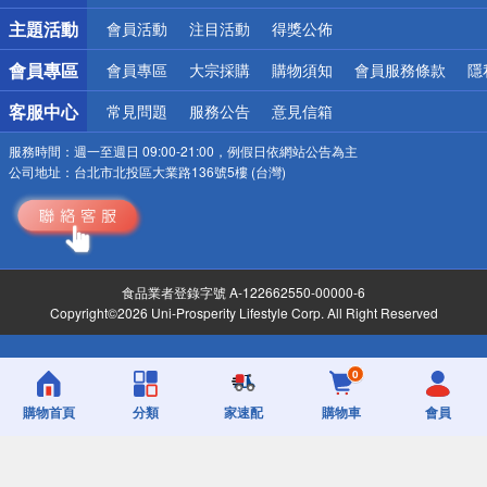
詐騙網頁！請小心！
主題活動
會員活動
注目活動
得獎公佈
會員專區
會員專區
大宗採購
購物須知
會員服務條款
隱
客服中心
常見問題
服務公告
意見信箱
服務時間：
週一至週日 09:00-21:00，例假日依網站公告為主
公司地址：
台北市北投區大業路136號5樓 (台灣)
食品業者登錄字號 A-122662550-00000-6
Copyright©2026 Uni-Prosperity Lifestyle Corp. All Right Reserved
0
購物首頁
分類
家速配
購物車
會員