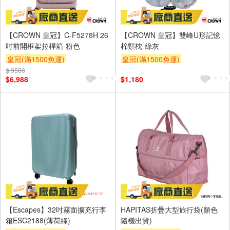
【CROWN 皇冠】C-F5278H 26
【CROWN 皇冠】雙峰U形記憶
吋前開框架拉桿箱-粉色
棉頸枕-綠灰
皇冠(滿1500免運)
皇冠(滿1500免運)
$ 9580
$6,988
$1,180
【Escapes】32吋霧面擴充行李
HAPITAS折疊大型旅行袋(顏色
箱ESC2188(薄荷綠)
隨機出貨)