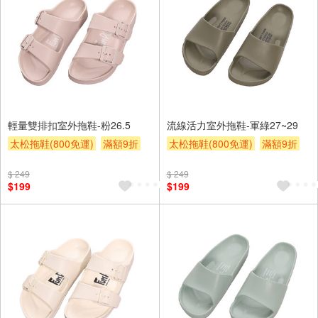
輕量雙排扣室外拖鞋-粉26.5
流線活力室外拖鞋-軍綠27~29
太松拖鞋(800免運)
滿額9折
太松拖鞋(800免運)
滿額9折
贈$200
贈$200
$ 249
$ 249
$199
$199