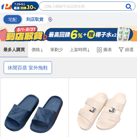
宅配
到店取貨
最多人購買
價格↓
筆劃少
上架時間↓
圖表
篩選
休閒百搭 室外拖鞋