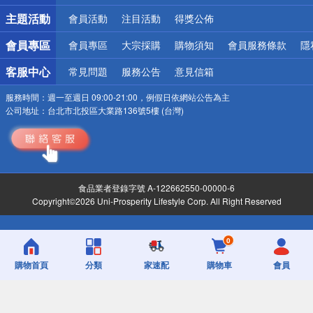
詐騙網頁！請小心！
主題活動
會員活動
注目活動
得獎公佈
會員專區
會員專區
大宗採購
購物須知
會員服務條款
隱
客服中心
常見問題
服務公告
意見信箱
服務時間：
週一至週日 09:00-21:00，例假日依網站公告為主
公司地址：
台北市北投區大業路136號5樓 (台灣)
食品業者登錄字號 A-122662550-00000-6
Copyright©2026 Uni-Prosperity Lifestyle Corp. All Right Reserved
0
購物首頁
分類
家速配
購物車
會員