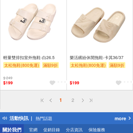
輕量雙排扣室外拖鞋-白26.5
樂活繽紛休閒拖鞋-卡其36/37
太松拖鞋(800免運)
滿額9折
太松拖鞋(800免運)
滿額9折
贈$200
贈$200
$ 249
$199
$199
偏遠地區配送
1
2
詐騙網頁！請小心！
得獎公告
活動快訊
more
熱門話題
銀行優惠
關於我們
官網
促銷目錄
分店資訊
保險服務
偏遠地區配送