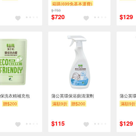
箱購(699免基本運費)
$ 750
贈$200
$720
$129
保洗衣精補充包
蒲公英環保浴廁清潔劑
蒲公英
贈$200
滿額9折
贈$200
滿額9折
$115
$129