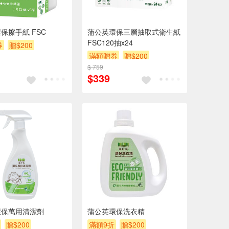
保擦手紙 FSC
蒲公英環保三層抽取式衛生紙
FSC120抽x24
券
贈$200
滿額贈券
贈$200
$ 759
$339
環保萬用清潔劑
蒲公英環保洗衣精
贈$200
滿額9折
贈$200