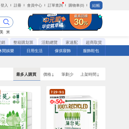
結帳
登入
註冊
會員中心
訂單查詢
購物車(0)
美
米
促銷
整箱購划算
活動總覽
家速配
超商取貨
休閒娛樂
日用生活
傢俱寢飾
服飾鞋包
最多人購買
價格↓
筆劃少
上架時間↓