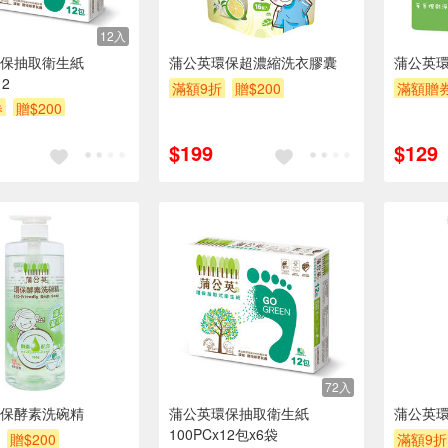
12入
保抽取衛生紙
蒲公英環保超濃縮洗衣膠囊
蒲公英環
12
滿額9折
贈$200
滿額贈
券
贈$200
$199
$129
72入
保酵素洗碗精
蒲公英環保抽取衛生紙
蒲公英
100PCx12包x6袋
贈$200
滿額9折