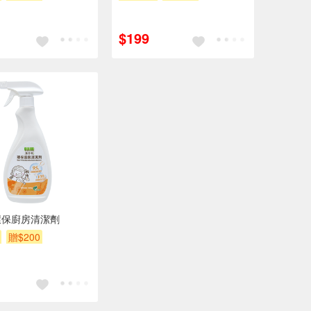
$199
環保廚房清潔劑
贈$200