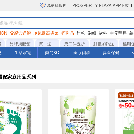
萬家福服務
PROSPERITY PLAZA APP下載
IGN
父親節送禮
冷氣最高省萬
福利品
餅乾
泡麵
飲料
中元拜拜
義
洋芋片
城
品牌旗艦館
買一送一
第二件五折
點數加碼送
檔期
泡
生活家電
熱門3C
美妝個清
嬰童保健
環保家庭用品系列