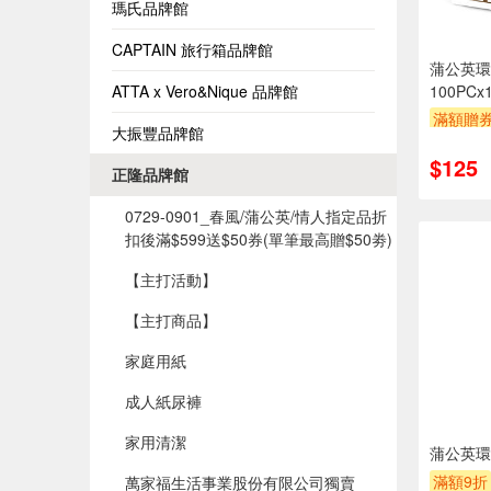
瑪氏品牌館
CAPTAIN 旅行箱品牌館
蒲公英環
ATTA x Vero&Nique 品牌館
100PCx
滿額贈
大振豐品牌館
$125
正隆品牌館
0729-0901_春風/蒲公英/情人指定品折
扣後滿$599送$50券(單筆最高贈$50劵)​
【主打活動】
【主打商品】
家庭用紙
成人紙尿褲
家用清潔
蒲公英環
滿額9折
萬家福生活事業股份有限公司獨賣