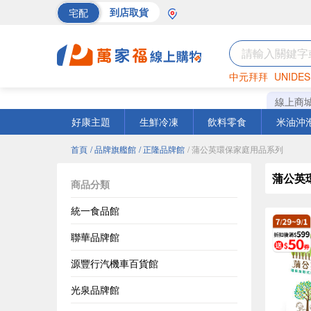
宅配
到店取貨
中元拜拜
UNIDES
巧克力
罐頭
海苔
線上商
好康主題
生鮮冷凍
飲料零食
米油沖
首頁
/ 品牌旗艦館
/ 正隆品牌館
/ 蒲公英環保家庭用品系列
蒲公英
商品分類
統一食品館
聯華品牌館
源豐行汽機車百貨館
光泉品牌館