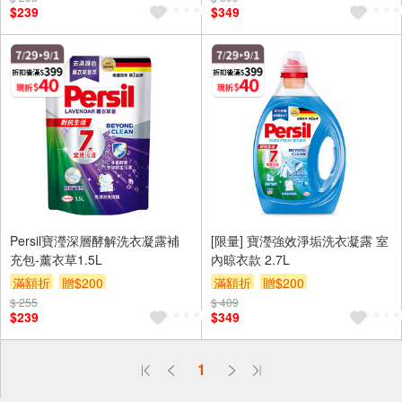
$239
$349
Persil寶瀅深層酵解洗衣凝露補
[限量] 寶瀅強效淨垢洗衣凝露 室
充包-薰衣草1.5L
內晾衣款 2.7L
滿額折
贈$200
滿額折
贈$200
$ 255
$ 409
$239
$349
偏遠地區配送
1
詐騙網頁！請小心！