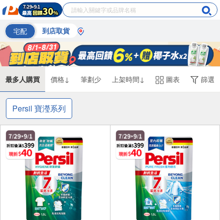
宅配
到店取貨
最多人購買
價格↓
筆劃少
上架時間↓
圖表
篩選
Persil 寶瀅系列