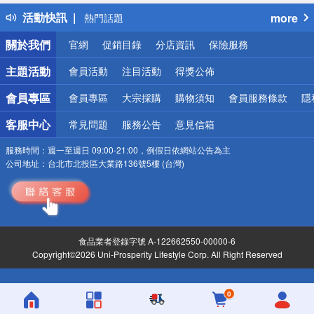
得獎公告
活動快訊
more
熱門話題
銀行優惠
關於我們
官網
促銷目錄
分店資訊
保險服務
偏遠地區配送
詐騙網頁！請小心！
主題活動
會員活動
注目活動
得獎公佈
會員專區
會員專區
大宗採購
購物須知
會員服務條款
隱
客服中心
常見問題
服務公告
意見信箱
服務時間：
週一至週日 09:00-21:00，例假日依網站公告為主
公司地址：
台北市北投區大業路136號5樓 (台灣)
食品業者登錄字號 A-122662550-00000-6
Copyright©2026 Uni-Prosperity Lifestyle Corp. All Right Reserved
0