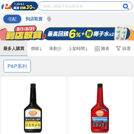
宅配
到店取貨
最多人購買
價格↓
筆劃少
上架時間↓
圖表
篩選
P&P系列