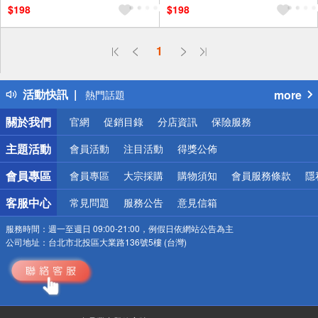
$198
$198
偏遠地區配送
1
詐騙網頁！請小心！
得獎公告
活動快訊
more
熱門話題
銀行優惠
關於我們
官網
促銷目錄
分店資訊
保險服務
偏遠地區配送
詐騙網頁！請小心！
主題活動
會員活動
注目活動
得獎公佈
會員專區
會員專區
大宗採購
購物須知
會員服務條款
隱
客服中心
常見問題
服務公告
意見信箱
服務時間：
週一至週日 09:00-21:00，例假日依網站公告為主
公司地址：
台北市北投區大業路136號5樓 (台灣)