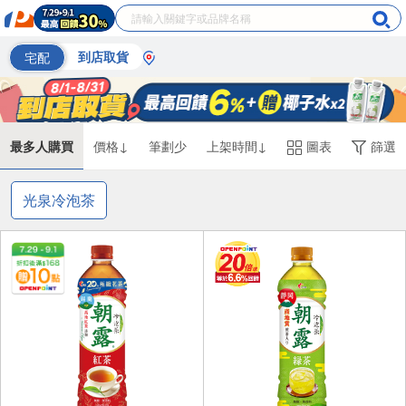
宅配
到店取貨
最多人購買
價格↓
筆劃少
上架時間↓
圖表
篩選
光泉冷泡茶