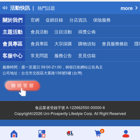
得獎公告
活動快訊
more
熱門話題
銀行優惠
關於我們
官網
促銷目錄
分店資訊
保險服務
偏遠地區配送
詐騙網頁！請小心！
主題活動
會員活動
注目活動
得獎公佈
會員專區
會員專區
大宗採購
購物須知
會員服務條款
隱
客服中心
常見問題
服務公告
意見信箱
服務時間：
週一至週日 09:00-21:00，例假日依網站公告為主
公司地址：
台北市北投區大業路136號5樓 (台灣)
食品業者登錄字號 A-122662550-00000-6
Copyright©2026 Uni-Prosperity Lifestyle Corp. All Right Reserved
0