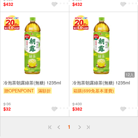
$432
$432
滿額9折
贈$200
滿額9折
贈$200
12入
冷泡茶朝露綠茶(無糖) 1235ml
冷泡茶朝露綠茶(無糖) 1235ml
贈OPENPOINT
滿額折
箱購(699免基本運費)
滿額9折
贈$200
贈OPENPOINT
滿額折
$ 36
$ 430
滿額9折
贈$200
$32
$382
偏遠地區配送
1
詐騙網頁！請小心！