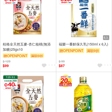
6入
桂格全天然五麥-杏仁核桃(無添
福樂一番鮮保久乳(150ml x 6入)
加糖)25gx10
贈OPENPOINT
滿額9折
贈OPENPOINT
滿額9折
贈$200
$ 128
贈$200
$ 99
$99
$87