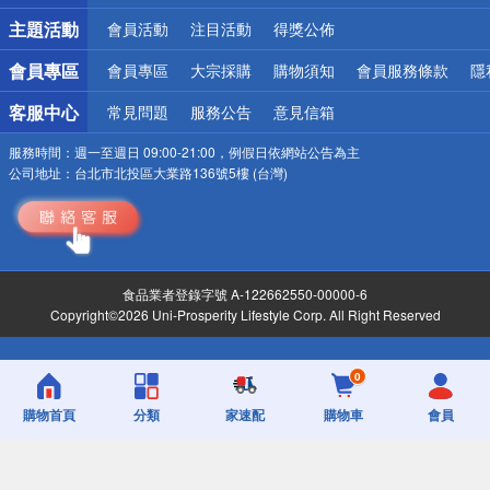
詐騙網頁！請小心！
主題活動
會員活動
注目活動
得獎公佈
會員專區
會員專區
大宗採購
購物須知
會員服務條款
隱
客服中心
常見問題
服務公告
意見信箱
服務時間：
週一至週日 09:00-21:00，例假日依網站公告為主
公司地址：
台北市北投區大業路136號5樓 (台灣)
食品業者登錄字號 A-122662550-00000-6
Copyright©2026 Uni-Prosperity Lifestyle Corp. All Right Reserved
0
購物首頁
分類
家速配
購物車
會員