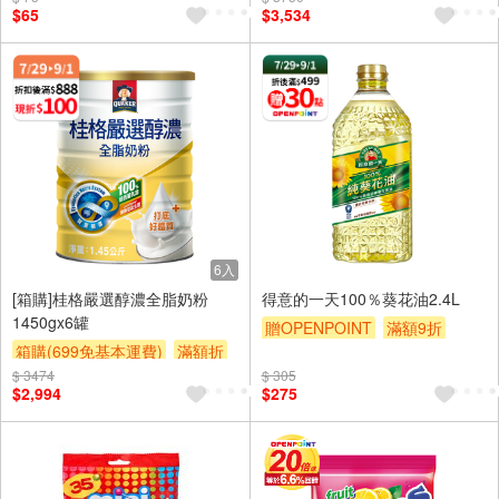
$65
$3,534
6入
[箱購]桂格嚴選醇濃全脂奶粉
得意的一天100％葵花油2.4L
1450gx6罐
贈OPENPOINT
滿額9折
箱購(699免基本運費)
滿額折
贈$200
$ 3474
贈$200
$ 305
$2,994
$275