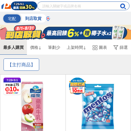
宅配
到店取貨
最多人購買
價格↓
筆劃少
上架時間↓
圖表
篩選
【主打商品】