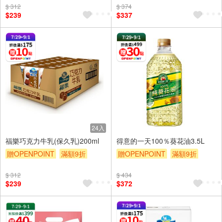
$ 312
$ 374
$239
$337
24入
福樂巧克力牛乳(保久乳)200ml
得意的一天100％葵花油3.5L
贈OPENPOINT
滿額9折
贈OPENPOINT
滿額9折
贈$200
贈$200
$ 312
$ 434
$239
$372