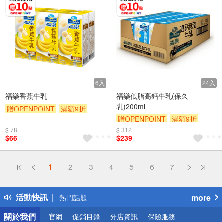
6入
24入
福樂香蕉牛乳
福樂低脂高鈣牛乳(保久
乳)200ml
贈OPENPOINT
滿額9折
贈OPENPOINT
滿額9折
贈$200
$ 78
$ 312
贈$200
$66
$239
偏遠地區配送
1
2
3
4
5
6
7
詐騙網頁！請小心！
得獎公告
活動快訊
more
熱門話題
銀行優惠
關於我們
官網
促銷目錄
分店資訊
保險服務
偏遠地區配送