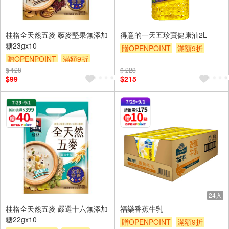
桂格全天然五麥 藜麥堅果無添加
得意的一天五珍寶健康油2L
糖23gx10
贈OPENPOINT
滿額9折
贈OPENPOINT
滿額9折
贈$200
$ 128
贈$200
$ 228
$99
$215
24入
桂格全天然五麥 嚴選十六無添加
福樂香蕉牛乳
糖22gx10
贈OPENPOINT
滿額9折