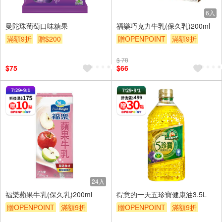
6入
曼陀珠葡萄口味糖果
福樂巧克力牛乳(保久乳)200ml
滿額9折
贈$200
贈OPENPOINT
滿額9折
贈$200
$ 78
$75
$66
24入
福樂蘋果牛乳(保久乳)200ml
得意的一天五珍寶健康油3.5L
贈OPENPOINT
滿額9折
贈OPENPOINT
滿額9折
贈$200
贈$200