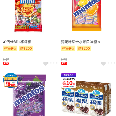
加倍佳Mini棒棒糖
曼陀珠綜合水果口味糖果
滿額9折
贈$200
滿額9折
贈$200
$ 87
$ 75
$82
$65