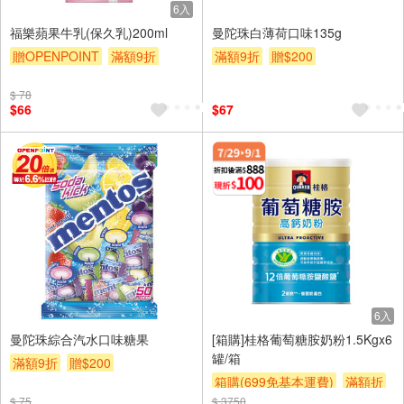
6入
福樂蘋果牛乳(保久乳)200ml
曼陀珠白薄荷口味135g
贈OPENPOINT
滿額9折
滿額9折
贈$200
贈$200
$ 78
$66
$67
6入
曼陀珠綜合汽水口味糖果
[箱購]桂格葡萄糖胺奶粉1.5Kgx6
罐/箱
滿額9折
贈$200
箱購(699免基本運費)
滿額折
$ 75
$ 3750
贈$200