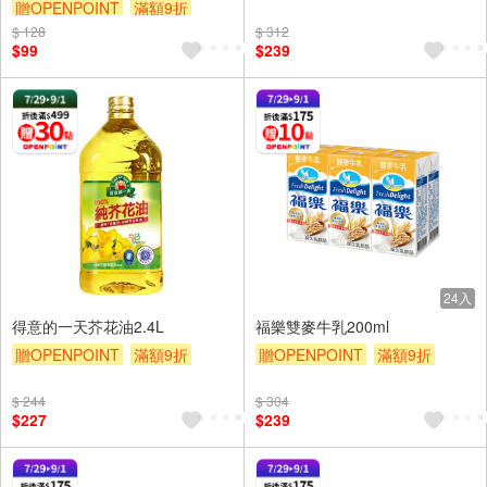
贈OPENPOINT
滿額9折
贈$200
$ 128
贈$200
$ 312
$99
$239
24入
得意的一天芥花油2.4L
福樂雙麥牛乳200ml
贈OPENPOINT
滿額9折
贈OPENPOINT
滿額9折
贈$200
贈$200
$ 244
$ 304
$227
$239