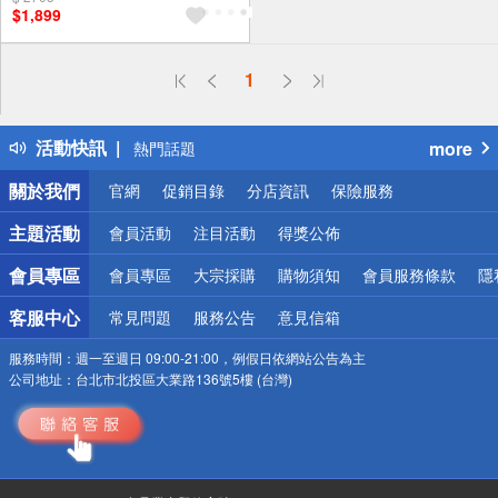
$1,899
偏遠地區配送
1
詐騙網頁！請小心！
得獎公告
活動快訊
more
熱門話題
銀行優惠
關於我們
官網
促銷目錄
分店資訊
保險服務
偏遠地區配送
詐騙網頁！請小心！
主題活動
會員活動
注目活動
得獎公佈
會員專區
會員專區
大宗採購
購物須知
會員服務條款
隱
客服中心
常見問題
服務公告
意見信箱
服務時間：
週一至週日 09:00-21:00，例假日依網站公告為主
公司地址：
台北市北投區大業路136號5樓 (台灣)