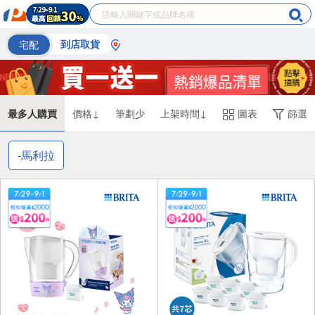
宅配
到店取貨
最多人購買
價格↓
筆劃少
上架時間↓
圖表
篩選
-馬利拉