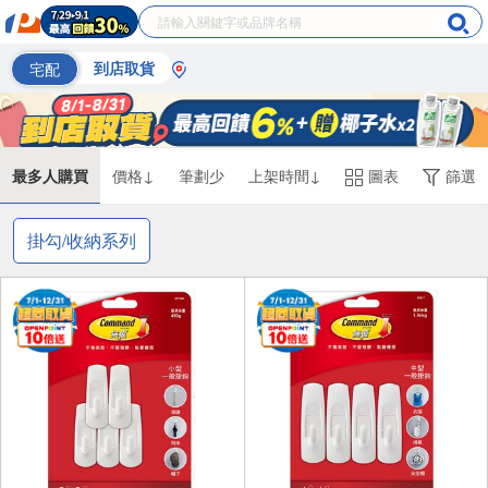
宅配
到店取貨
最多人購買
價格↓
筆劃少
上架時間↓
圖表
篩選
掛勾/收納系列