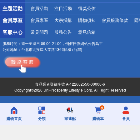
詐騙網頁！請小心！
主題活動
會員活動
注目活動
得獎公佈
會員專區
會員專區
大宗採購
購物須知
會員服務條款
隱
客服中心
常見問題
服務公告
意見信箱
服務時間：
週一至週日 09:00-21:00，例假日依網站公告為主
公司地址：
台北市北投區大業路136號5樓 (台灣)
食品業者登錄字號 A-122662550-00000-6
Copyright©2026 Uni-Prosperity Lifestyle Corp. All Right Reserved
0
購物首頁
分類
家速配
購物車
會員