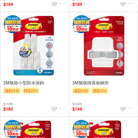
$169
$185
3M無痕小型防水掛鉤
3M無痕掃具收納夾
滿額9折
贈$200
滿額9折
贈$200
$ 189
$ 169
$185
$149