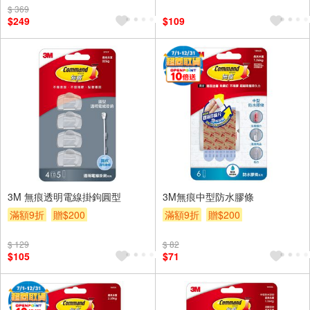
$ 369
$249
$109
3M 無痕透明電線掛鉤圓型
3M無痕中型防水膠條
滿額9折
贈$200
滿額9折
贈$200
$ 129
$ 82
$105
$71