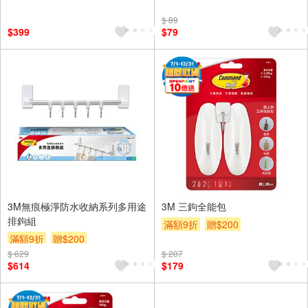
$ 89
$399
$79
3M無痕極淨防水收納系列多用途
3M 三鉤全能包
排鉤組
滿額9折
贈$200
滿額9折
贈$200
$ 629
$ 207
$614
$179