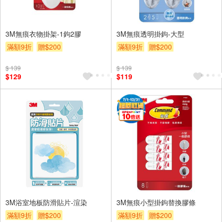
3M無痕衣物掛架-1鉤2膠
3M無痕透明掛鉤-大型
滿額9折
贈$200
滿額9折
贈$200
$ 139
$ 139
$129
$119
3M浴室地板防滑貼片-渲染
3M無痕小型掛鉤替換膠條
滿額9折
贈$200
滿額9折
贈$200