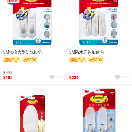
3M無痕大型防水掛鉤
3M防水五鉤加值包
滿額9折
贈$200
滿額9折
贈$200
$ 189
$185
$236