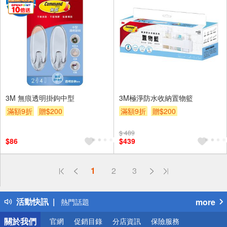
3M 無痕透明掛鉤中型
3M極淨防水收納置物籃
滿額9折
贈$200
滿額9折
贈$200
$ 489
$86
$439
偏遠地區配送
1
2
3
詐騙網頁！請小心！
得獎公告
活動快訊
more
熱門話題
銀行優惠
關於我們
官網
促銷目錄
分店資訊
保險服務
偏遠地區配送