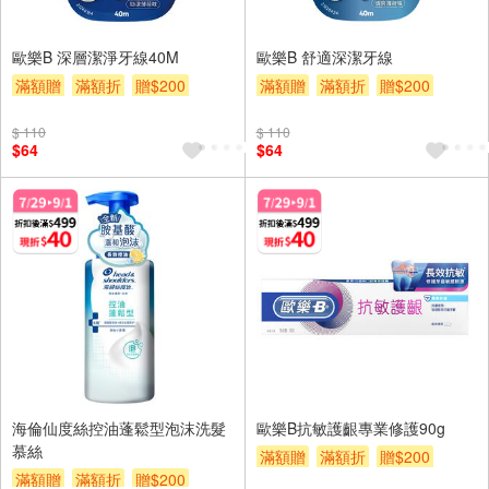
歐樂B 深層潔淨牙線40M
歐樂B 舒適深潔牙線
滿額贈
滿額折
贈$200
滿額贈
滿額折
贈$200
$ 110
$ 110
$64
$64
海倫仙度絲控油蓬鬆型泡沫洗髮
歐樂B抗敏護齦專業修護90g
慕絲
滿額贈
滿額折
贈$200
滿額贈
滿額折
贈$200