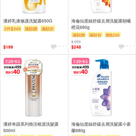
潘婷乳液修護洗髮露650G
海倫仙度絲舒緩去屑洗髮露朝曦
橙花680g
2件$349
滿額贈
滿額折
滿額贈
滿額折
贈$200
贈$200
$ 269
$199
$248
潘婷奇蹟系列煥活根源洗髮露
海倫仙度絲舒緩去屑洗髮露小蒼
500ml
蘭680g