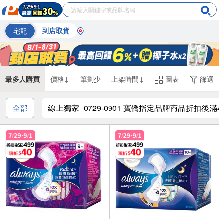
宅配
到店取貨
最多人購買
價格↓
筆劃少
上架時間↓
圖表
篩選
全部
線上獨家_0729-0901 寶僑指定品牌商品折扣後滿