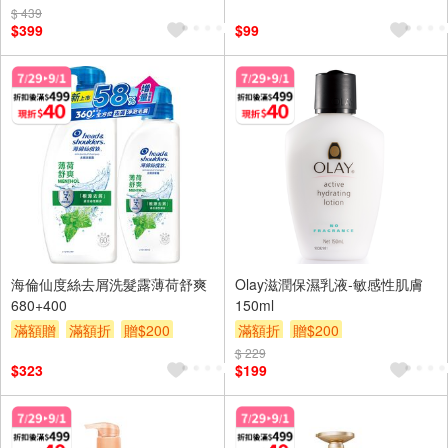
$ 439
$399
$99
海倫仙度絲去屑洗髮露薄荷舒爽
Olay滋潤保濕乳液-敏感性肌膚
680+400
150ml
滿額贈
滿額折
贈$200
滿額折
贈$200
$ 229
$323
$199