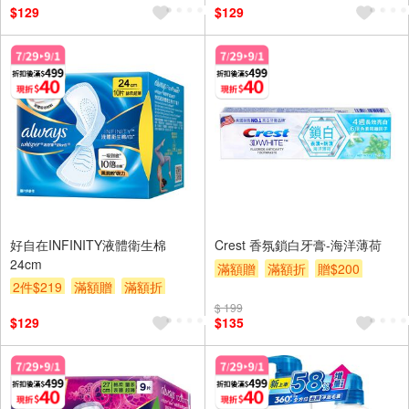
$129
$129
好自在INFINITY液體衛生棉
Crest 香氛鎖白牙膏-海洋薄荷
24cm
滿額贈
滿額折
贈$200
2件$219
滿額贈
滿額折
贈$200
$ 199
$129
$135