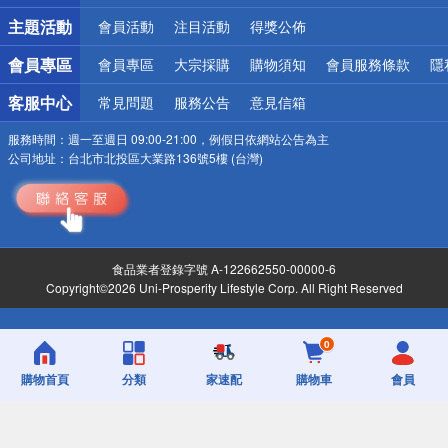
詐騙網頁！請小心！
主題活動
會員活動
注目活動
得獎公佈
會員專區
會員專區
大宗採購
購物須知
會員服務條款
隱
客服中心
常見問題
服務公告
意見信箱
服務時間：
週一至週日 09:00-21:00，例假日依網站公告為主
公司地址：
台北市北投區大業路136號5樓 (台灣)
食品業者登錄字號 A-122662550-00000-6
Copyright©2026 Uni-Prosperity Lifestyle Corp. All Right Reserved
0
購物首頁
分類
家速配
購物車
會員