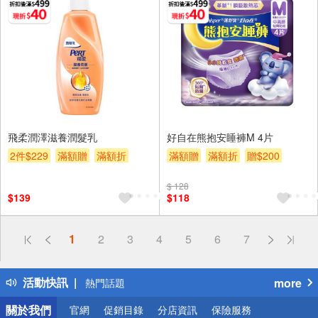
飛柔潤澤滋養潤髮乳
好自在熊抱安睡褲M 4片
2件$229
滿額贈
滿額折
滿額贈
滿額折
贈$200
贈$200
$ 128
$139
$118
偏遠地區配送
1
2
3
4
5
6
7
詐騙網頁！請小心！
得獎公告
活動快訊
more
熱門話題
銀行優惠
關於我們
官網
促銷目錄
分店資訊
保險服務
偏遠地區配送