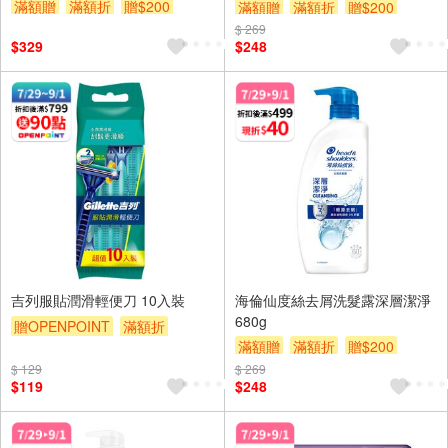
滿額贈
滿額折
贈$200
滿額贈
滿額折
贈$200
$ 269
$329
$248
吉列服貼潤滑輕便刀 10入裝
海倫仙度絲去屑洗髮露深層潔淨
680g
贈OPENPOINT
滿額折
滿額贈
滿額折
贈$200
贈$200
$ 129
$ 269
$119
$248