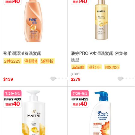
飛柔潤澤滋養洗髮露
潘婷PRO-V水潤洗髮露-密集修
護型
2件$229
滿額贈
滿額折
滿額贈
滿額折
贈$200
贈$200
$ 301
$139
$279