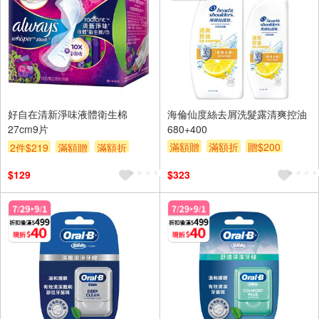
好自在清新淨味液體衛生棉
海倫仙度絲去屑洗髮露清爽控油
27cm9片
680+400
滿額贈
滿額折
贈$200
2件$219
滿額贈
滿額折
贈$200
$129
$323