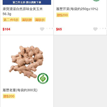
2入
康寶濃湯自然原味金黃玉米
履歷芹菜(每袋約250g±10%)
56.3g
贈$200
第二件5折
滿額贈
滿額折
贈$200
$104
$65
履歷老薑(每袋約300克)
贈$200