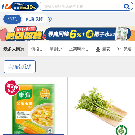
宅配
到店取貨
最多人購買
價格↓
筆劃少
上架時間↓
圖表
篩選
芋頭南瓜煲