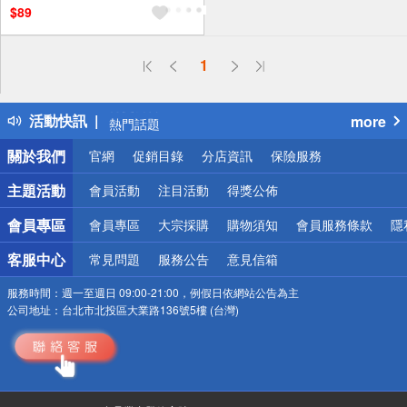
$89
偏遠地區配送
1
詐騙網頁！請小心！
得獎公告
活動快訊
more
熱門話題
銀行優惠
關於我們
官網
促銷目錄
分店資訊
保險服務
偏遠地區配送
詐騙網頁！請小心！
主題活動
會員活動
注目活動
得獎公佈
會員專區
會員專區
大宗採購
購物須知
會員服務條款
隱
客服中心
常見問題
服務公告
意見信箱
服務時間：
週一至週日 09:00-21:00，例假日依網站公告為主
公司地址：
台北市北投區大業路136號5樓 (台灣)