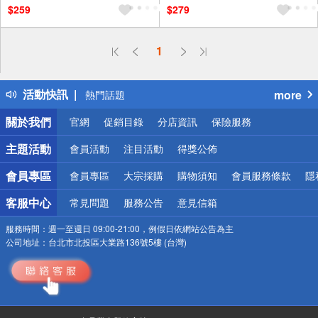
$259
$279
偏遠地區配送
1
詐騙網頁！請小心！
得獎公告
活動快訊
more
熱門話題
銀行優惠
關於我們
官網
促銷目錄
分店資訊
保險服務
偏遠地區配送
詐騙網頁！請小心！
主題活動
會員活動
注目活動
得獎公佈
會員專區
會員專區
大宗採購
購物須知
會員服務條款
隱
客服中心
常見問題
服務公告
意見信箱
服務時間：
週一至週日 09:00-21:00，例假日依網站公告為主
公司地址：
台北市北投區大業路136號5樓 (台灣)