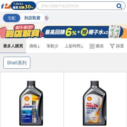
宅配
到店取貨
最多人購買
價格↓
筆劃少
上架時間↓
圖表
篩選
Shell系列