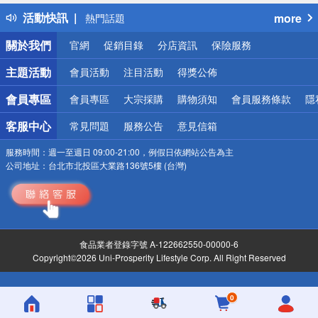
得獎公告
活動快訊
more
熱門話題
銀行優惠
關於我們
官網
促銷目錄
分店資訊
保險服務
偏遠地區配送
詐騙網頁！請小心！
主題活動
會員活動
注目活動
得獎公佈
會員專區
會員專區
大宗採購
購物須知
會員服務條款
隱
客服中心
常見問題
服務公告
意見信箱
服務時間：
週一至週日 09:00-21:00，例假日依網站公告為主
公司地址：
台北市北投區大業路136號5樓 (台灣)
食品業者登錄字號 A-122662550-00000-6
Copyright©2026 Uni-Prosperity Lifestyle Corp. All Right Reserved
0