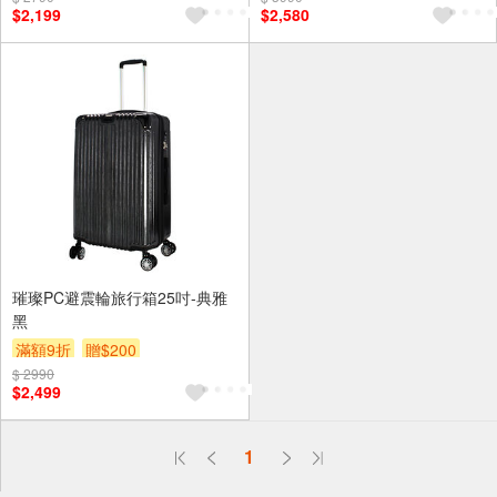
$2,199
$2,580
璀璨PC避震輪旅行箱25吋-典雅
黑
滿額9折
贈$200
$ 2990
$2,499
偏遠地區配送
1
詐騙網頁！請小心！