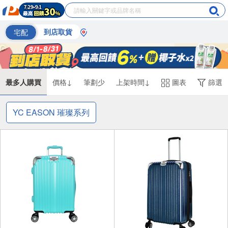
宅配
到店取貨
最多人購買
價格↓
筆劃少
上架時間↓
圖表
篩選
YC EASON 璀璨系列