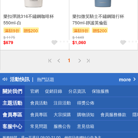
樂扣彈跳316不鏽鋼咖啡杯
樂扣微笑騎士不鏽鋼隨行杯
550ml-白
750ml-靜謐英倫藍
滿額9折
贈$200
滿額9折
贈$200
$ 1175
$ 1449
$679
$1,060
偏遠地區配送
1
詐騙網頁！請小心！
得獎公告
活動快訊
more
熱門話題
銀行優惠
關於我們
官網
促銷目錄
分店資訊
保險服務
偏遠地區配送
詐騙網頁！請小心！
主題活動
會員活動
注目活動
得獎公佈
會員專區
會員專區
大宗採購
購物須知
會員服務條款
隱
客服中心
常見問題
服務公告
意見信箱
服務時間：
週一至週日 09:00-21:00，例假日依網站公告為主