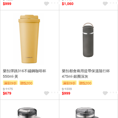
$999
$1,060
樂扣彈跳316不鏽鋼咖啡杯
樂扣都會兩用提帶保溫隨行杯
550ml-黃
475ml-銀圈深灰
滿額9折
贈$200
滿額9折
贈$200
$ 1175
$ 1339
$679
$999