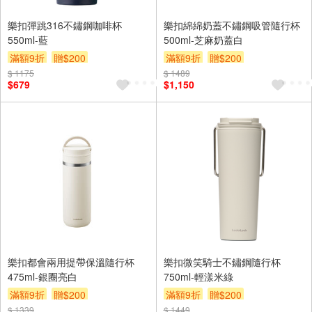
樂扣彈跳316不鏽鋼咖啡杯
樂扣綿綿奶蓋不鏽鋼吸管隨行杯
550ml-藍
500ml-芝麻奶蓋白
滿額9折
贈$200
滿額9折
贈$200
$ 1175
$ 1489
$679
$1,150
樂扣都會兩用提帶保溫隨行杯
樂扣微笑騎士不鏽鋼隨行杯
475ml-銀圈亮白
750ml-輕漾米綠
滿額9折
贈$200
滿額9折
贈$200
$ 1339
$ 1449