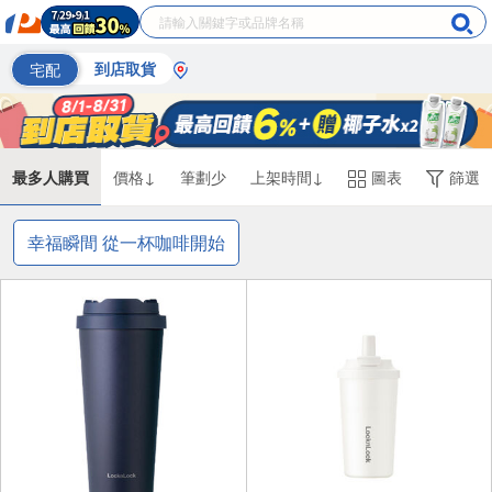
宅配
到店取貨
最多人購買
價格↓
筆劃少
上架時間↓
圖表
篩選
幸福瞬間 從一杯咖啡開始