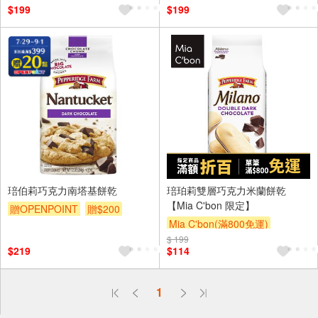
$199
$199
琣伯莉巧克力南塔基餅乾
琣珀莉雙層巧克力米蘭餅乾
【Mia C'bon 限定】
贈OPENPOINT
贈$200
Mia C'bon(滿800免運)
$ 199
滿額折
$219
$114
偏遠地區配送
1
詐騙網頁！請小心！