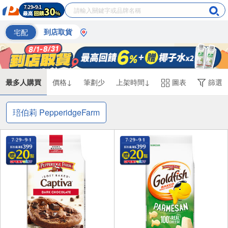
宅配
到店取貨
最多人購買
價格↓
筆劃少
上架時間↓
圖表
篩選
琣伯莉 PepperidgeFarm