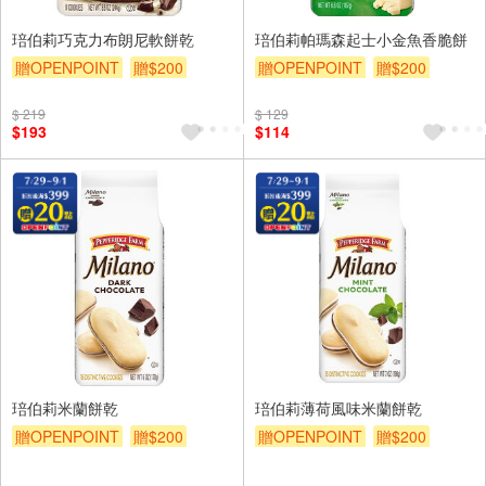
琣伯莉巧克力布朗尼軟餅乾
琣伯莉帕瑪森起士小金魚香脆餅
贈OPENPOINT
贈$200
贈OPENPOINT
贈$200
$ 219
$ 129
$193
$114
琣伯莉米蘭餅乾
琣伯莉薄荷風味米蘭餅乾
贈OPENPOINT
贈$200
贈OPENPOINT
贈$200