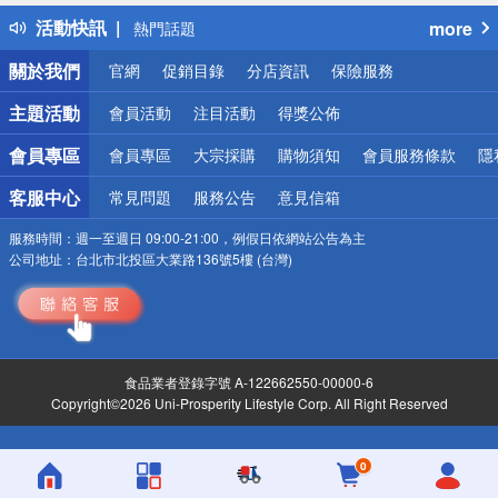
得獎公告
活動快訊
more
熱門話題
銀行優惠
關於我們
官網
促銷目錄
分店資訊
保險服務
偏遠地區配送
詐騙網頁！請小心！
主題活動
會員活動
注目活動
得獎公佈
會員專區
會員專區
大宗採購
購物須知
會員服務條款
隱
客服中心
常見問題
服務公告
意見信箱
服務時間：
週一至週日 09:00-21:00，例假日依網站公告為主
公司地址：
台北市北投區大業路136號5樓 (台灣)
食品業者登錄字號 A-122662550-00000-6
Copyright©2026 Uni-Prosperity Lifestyle Corp. All Right Reserved
0