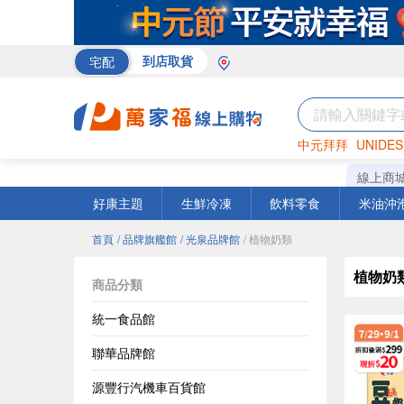
宅配
到店取貨
中元拜拜
UNIDES
米
巧克力
衛生紙
線上商
好康主題
生鮮冷凍
飲料零食
米油沖
首頁
/ 品牌旗艦館
/ 光泉品牌館
/ 植物奶類
植物奶
商品分類
統一食品館
聯華品牌館
源豐行汽機車百貨館