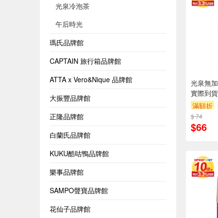
光泉冷泡茶
午后時光
瑪氏品牌館
CAPTAIN 旅行箱品牌館
ATTA x Vero&Nique 品牌館
光泉無加糖
實際到貨
大振豐品牌館
滿額折
正隆品牌館
$ 74
$66
白蘭氏品牌館
KUKU酷咕鴨品牌館
樂事品牌館
SAMPO聲寶品牌館
花仙子品牌館