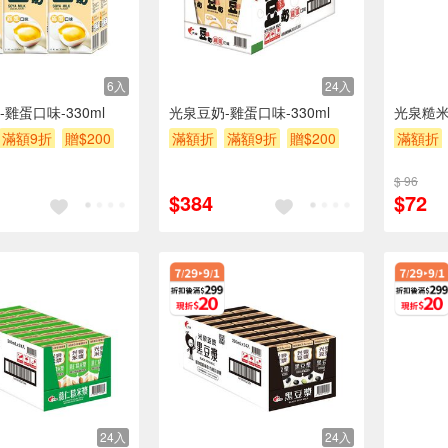
6入
24入
雞蛋口味-330ml
光泉豆奶-雞蛋口味-330ml
光泉糙米
滿額9折
贈$200
滿額折
滿額9折
贈$200
滿額折
$ 96
$384
$72
24入
24入