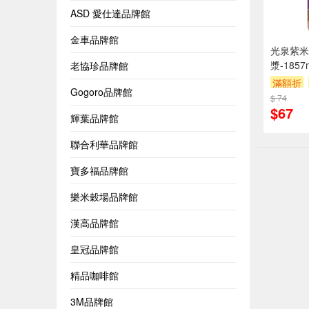
ASD 愛仕達品牌館
金車品牌館
光泉紫米
漿-185
老協珍品牌館
天以上
滿額折
Gogoro品牌館
$ 74
$67
輝葉品牌館
聯合利華品牌館
寶多福品牌館
樂米穀場品牌館
漢高品牌館
皇冠品牌館
精品咖啡館
3M品牌館