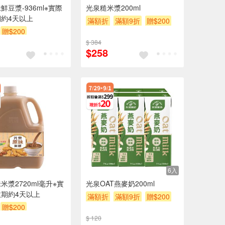
鮮豆漿-936ml※實際
光泉糙米漿200ml
約4天以上
滿額折
滿額9折
贈$200
贈$200
$ 384
$258
6入
米漿2720ml毫升※實
光泉OAT燕麥奶200ml
期約4天以上
滿額折
滿額9折
贈$200
贈$200
$ 120