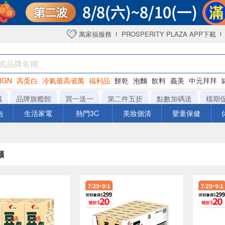
萬家福服務
PROSPERITY PLAZA APP下載
IGN
高蛋白
冷氣最高省萬
福利品
餅乾
泡麵
飲料
義美
中元拜拜
咖啡
城
品牌旗艦館
買一送一
第二件五折
點數加碼送
檔期
泡
生活家電
熱門3C
美妝個清
嬰童保健
類