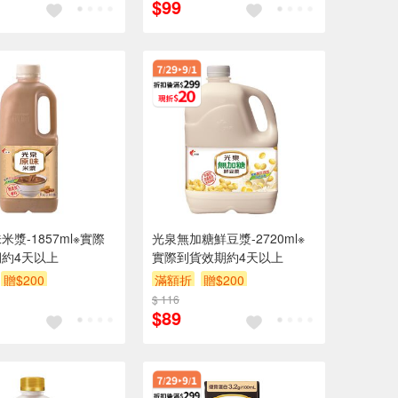
$99
漿-1857ml※實際
光泉無加糖鮮豆漿-2720ml※
約4天以上
實際到貨效期約4天以上
贈$200
滿額折
贈$200
$ 116
$89