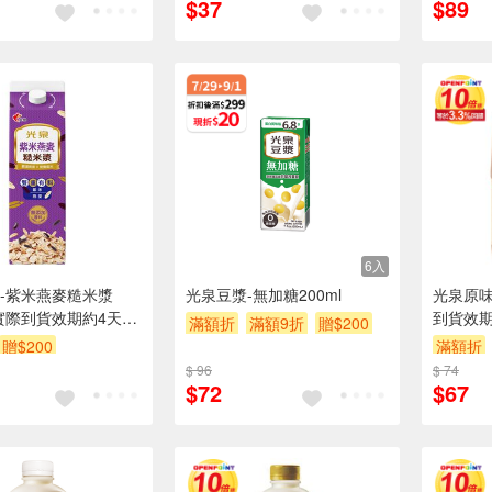
$37
$89
6入
-紫米燕麥糙米漿
光泉豆漿-無加糖200ml
光泉原味米
l※實際到貨效期約4天以
到貨效期
滿額折
滿額9折
贈$200
贈$200
滿額折
$ 96
$ 74
$72
$67