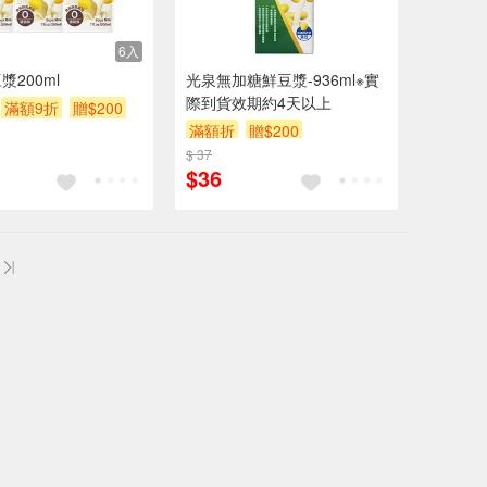
6入
漿200ml
光泉無加糖鮮豆漿-936ml※實
際到貨效期約4天以上
滿額9折
贈$200
滿額折
贈$200
$ 37
$36