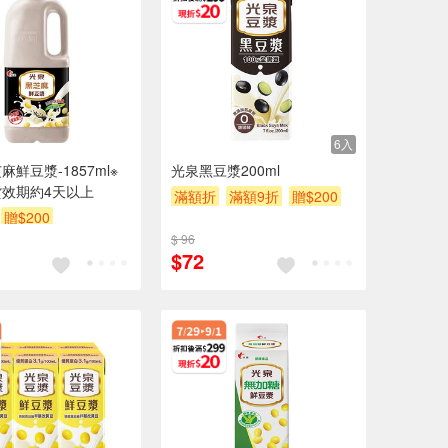
6入
鮮豆漿-1857ml※
光泉黑豆漿200ml
效期約4天以上
滿額折
滿額9折
贈$200
贈$200
$ 96
$72