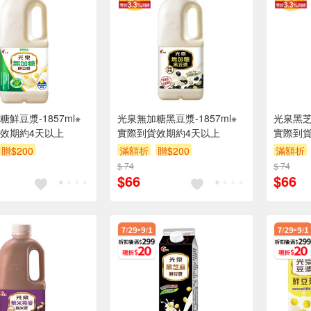
鮮豆漿-1857ml※
光泉無加糖黑豆漿-1857ml※
光泉黑芝麻
效期約4天以上
實際到貨效期約4天以上
實際到貨
贈$200
滿額折
贈$200
滿額折
$ 74
$ 74
$66
$66