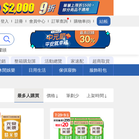
結帳
登入
註冊
會員中心
訂單查詢
購物車(0)
罐頭
促銷
整箱購划算
活動總覽
家速配
超商取貨
休閒娛樂
日用生活
傢俱寢飾
服飾鞋包
最多人購買
價格↓
筆劃少
上架時間↓