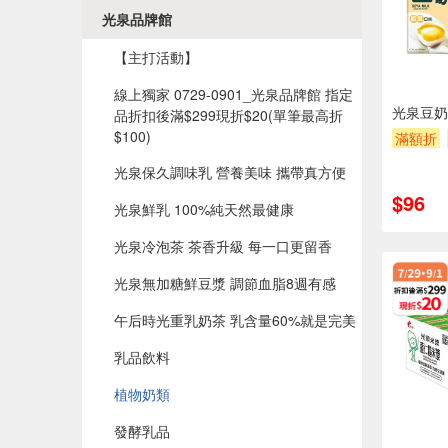
光泉品牌館
【主打活動】
線上獨家 0729-0901_光泉品牌館 指定
光泉豆奶-
品折扣後滿$299現折$20(單筆最高折
$100)​
滿額折
光泉保久調味乳 營養美味 攜帶真方便
$96
光泉鮮乳 100%純天然最健康
光泉冷泡茶 茶香升級 每一口更留香
光泉無加糖鮮豆漿 調節血脂8週有感
午后時光重乳奶茶 乳含量60%就是完美
乳品飲料
植物奶類
發酵乳品