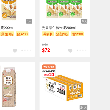
6入
6入
漿200ml
光泉薏仁糙米漿200ml
滿額9折
贈$200
滿額折
滿額9折
贈$200
$ 96
$72
24入