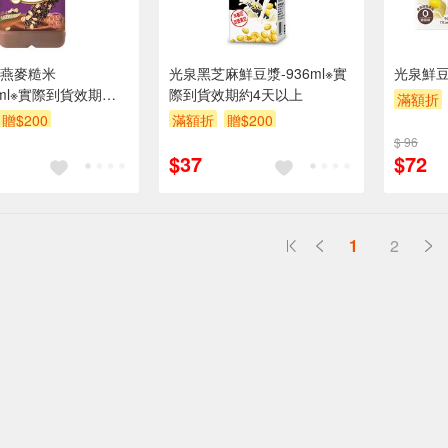
燕麥糙米
光泉黑芝麻鮮豆漿-936ml※實
光泉鮮豆
7ml※實際到貨效期約4
際到貨效期約4天以上
滿額折
贈$200
滿額折
贈$200
$ 96
$37
$72
1
2