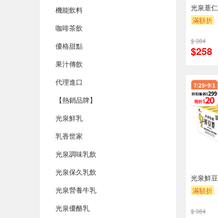
光泉薏仁糙
機能飲料
滿額折
咖啡茶飲
$ 384
優格甜點
$258
果汁傳飲
代理進口
【熱銷品牌】
光泉鮮乳
乳香世家
光泉調味乳飲
光泉保久乳飲
光泉鮮豆漿
光泉營養牛乳
滿額折
光泉優酪乳
$ 384