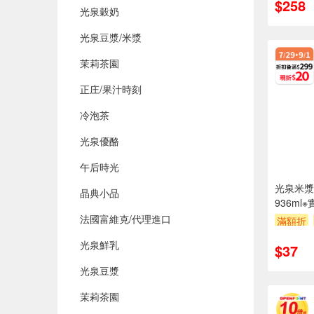
$258
光泉穀奶
光泉豆漿/米漿
茉莉茶園
正庄/果汁時刻
冷泡茶
光泉優酪
午后時光
光泉米漿
晶典小品
936m
上
法國富維克/代理進口
滿額折
光泉鮮乳
$37
光泉豆漿
茉莉茶園