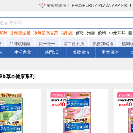
萬家福服務
PROSPERITY PLAZA APP下載
IGN
父親節送禮
冷氣最高省萬
福利品
餅乾
泡麵
飲料
中元拜拜
義
洋芋片
城
品牌旗艦館
買一送一
第二件五折
點數加碼送
檔期
泡
生活家電
熱門3C
美妝個清
嬰童保健
吸&草本健康系列