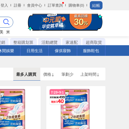
結帳
登入
註冊
會員中心
訂單查詢
購物車(0)
美
米
促銷
整箱購划算
活動總覽
家速配
超商取貨
休閒娛樂
日用生活
傢俱寢飾
服飾鞋包
最多人購買
價格↓
筆劃少
上架時間↓