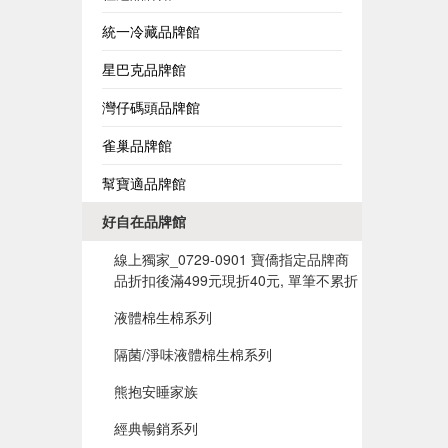
統一冷藏品牌館
星巴克品牌館
灣仔碼頭品牌館
雀巢品牌館
幫寶適品牌館
好自在品牌館
線上獨家_0729-0901 寶僑指定品牌商
品折扣後滿499元現折40元, 單筆不累折
液體棉生棉系列
隔菌/淨味液體棉生棉系列
熊抱安睡家族
經典暢銷系列