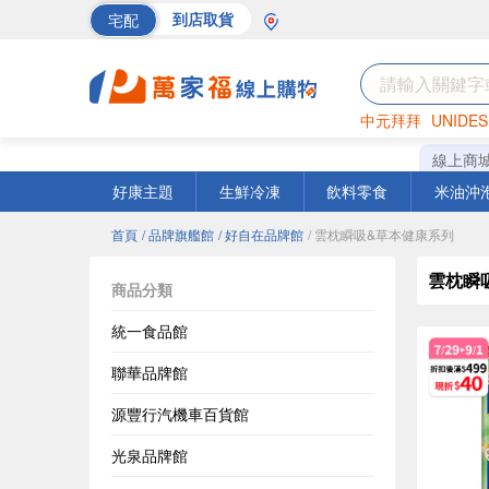
宅配
到店取貨
中元拜拜
UNIDES
巧克力
罐頭
海苔
線上商
好康主題
生鮮冷凍
飲料零食
米油沖
首頁
/ 品牌旗艦館
/ 好自在品牌館
/ 雲枕瞬吸&草本健康系列
雲枕瞬
商品分類
統一食品館
聯華品牌館
源豐行汽機車百貨館
光泉品牌館