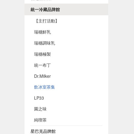
統一冷藏品牌館
【主打活動】
瑞穗鮮乳
瑞穗調味乳
瑞穗極製
統一布丁
Dr.Milker
飲冰室茶集
LP33
園之味
純喫茶
星巴克品牌館