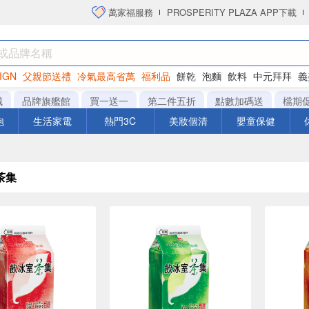
萬家福服務
PROSPERITY PLAZA APP下載
IGN
父親節送禮
冷氣最高省萬
福利品
餅乾
泡麵
飲料
中元拜拜
義
洋芋片
城
品牌旗艦館
買一送一
第二件五折
點數加碼送
檔期
泡
生活家電
熱門3C
美妝個清
嬰童保健
茶集