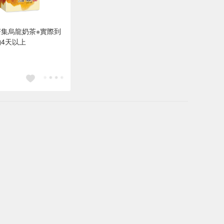
茶集烏龍奶茶※實際到
4天以上