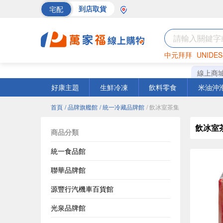
宅配
到店取貨
中元拜拜
UNIDES
巧克力
罐頭
海苔
線上商
好康主題
生鮮冷凍
飲料零食
米油沖
首頁
/ 品牌旗艦館
/ 統一冷藏品牌館
/ 飲冰室茶集
飲冰室
商品分類
統一食品館
聯華品牌館
源豐行汽機車百貨館
光泉品牌館