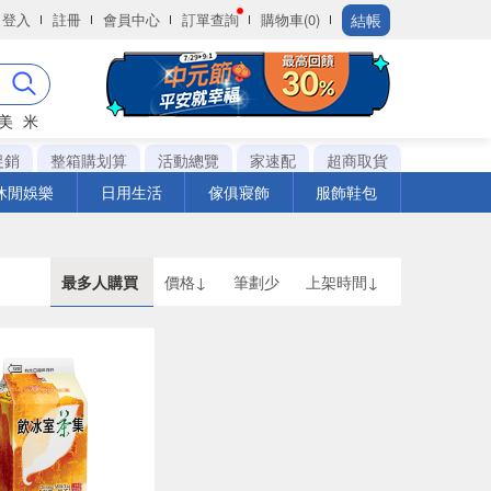
結帳
登入
註冊
會員中心
訂單查詢
購物車(0)
美
米
促銷
整箱購划算
活動總覽
家速配
超商取貨
休閒娛樂
日用生活
傢俱寢飾
服飾鞋包
最多人購買
價格↓
筆劃少
上架時間↓