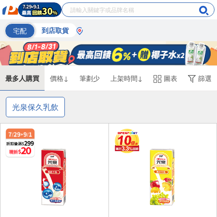
宅配
到店取貨
最多人購買
價格↓
筆劃少
上架時間↓
圖表
篩選
光泉保久乳飲