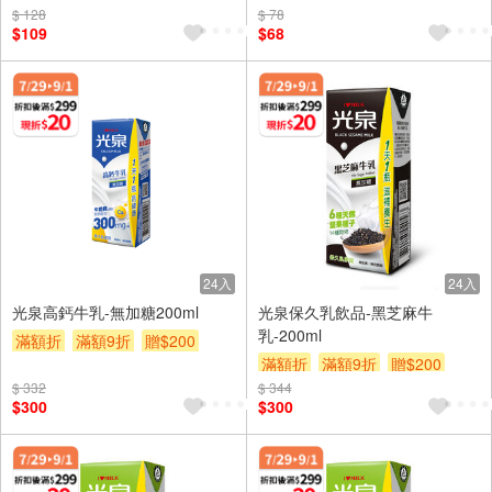
$ 128
$ 78
$109
$68
24入
24入
光泉高鈣牛乳-無加糖200ml
光泉保久乳飲品-黑芝麻牛
乳-200ml
滿額折
滿額9折
贈$200
滿額折
滿額9折
贈$200
$ 332
$ 344
$300
$300