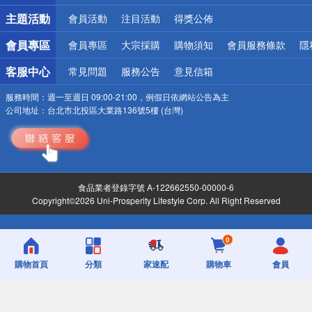
詐騙網頁！請小心！
主題活動
會員活動
注目活動
得獎公佈
會員專區
會員專區
大宗採購
購物須知
會員服務條款
隱
客服中心
常見問題
服務公告
意見信箱
服務時間：
週一至週日 09:00-21:00，例假日依網站公告為主
公司地址：
台北市北投區大業路136號5樓 (台灣)
食品業者登錄字號 A-122662550-00000-6
Copyright©2026 Uni-Prosperity Lifestyle Corp. All Right Reserved
0
購物首頁
分類
家速配
購物車
會員