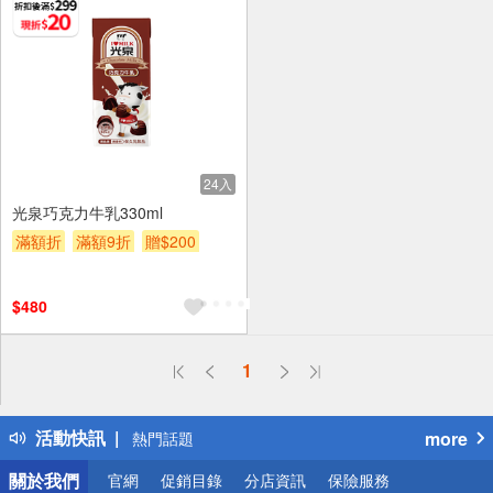
24入
光泉巧克力牛乳330ml
滿額折
滿額9折
贈$200
$480
偏遠地區配送
1
詐騙網頁！請小心！
得獎公告
活動快訊
more
熱門話題
銀行優惠
關於我們
官網
促銷目錄
分店資訊
保險服務
偏遠地區配送