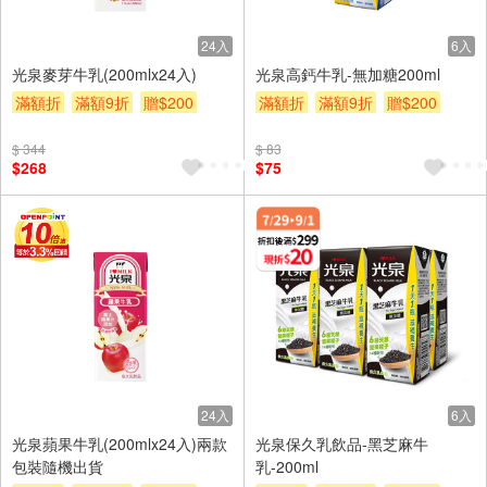
24入
6入
光泉麥芽牛乳(200mlx24入)
光泉高鈣牛乳-無加糖200ml
滿額折
滿額9折
贈$200
滿額折
滿額9折
贈$200
$ 344
$ 83
$268
$75
24入
6入
光泉蘋果牛乳(200mlx24入)兩款
光泉保久乳飲品-黑芝麻牛
包裝隨機出貨
乳-200ml