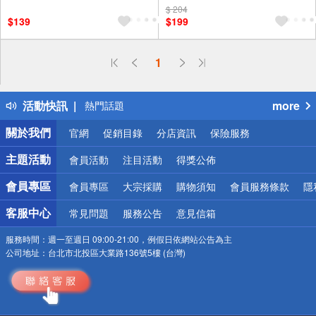
$ 204
贈OPENPOINT
滿額折
贈$200
$139
$199
贈$200
偏遠地區配送
1
詐騙網頁！請小心！
得獎公告
活動快訊
more
熱門話題
銀行優惠
關於我們
官網
促銷目錄
分店資訊
保險服務
偏遠地區配送
詐騙網頁！請小心！
主題活動
會員活動
注目活動
得獎公佈
會員專區
會員專區
大宗採購
購物須知
會員服務條款
隱
客服中心
常見問題
服務公告
意見信箱
服務時間：
週一至週日 09:00-21:00，例假日依網站公告為主
公司地址：
台北市北投區大業路136號5樓 (台灣)