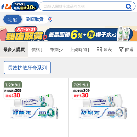
宅配
到店取貨
最多人購買
價格↓
筆劃少
上架時間↓
圖表
篩選
長效抗敏牙膏系列