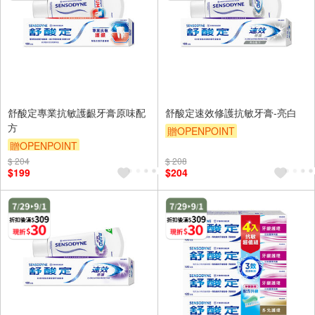
舒酸定專業抗敏護齦牙膏原味配
舒酸定速效修護抗敏牙膏-亮白
方
贈OPENPOINT
贈OPENPOINT
贈OPENPOINT
滿額折
$ 204
贈OPENPOINT
滿額折
$ 208
贈$200
$199
$204
贈$200