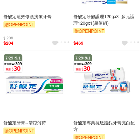
舒酸定速效修護抗敏牙膏
舒酸定牙齦護理120gx3+多元護
理120gx1(超值組)
贈OPENPOINT
贈OPENPOINT
贈OPENPOINT
滿額折
$ 208
贈OPENPOINT
滿額折
贈$200
$204
$469
贈$200
舒酸定牙膏--清涼薄荷
舒酸定專業抗敏護齦牙膏亮白配
方
贈OPENPOINT
贈OPENPOINT
贈OPENPOINT
滿額折