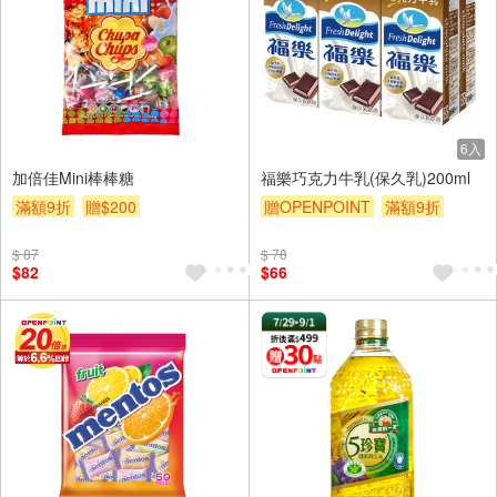
6入
加倍佳Mini棒棒糖
福樂巧克力牛乳(保久乳)200ml
滿額9折
贈$200
贈OPENPOINT
滿額9折
贈$200
$ 87
$ 78
$82
$66