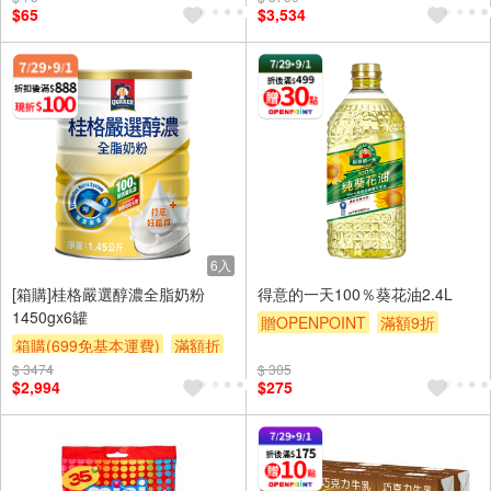
$65
$3,534
6入
[箱購]桂格嚴選醇濃全脂奶粉
得意的一天100％葵花油2.4L
1450gx6罐
贈OPENPOINT
滿額9折
箱購(699免基本運費)
滿額折
贈$200
$ 3474
贈$200
$ 305
$2,994
$275