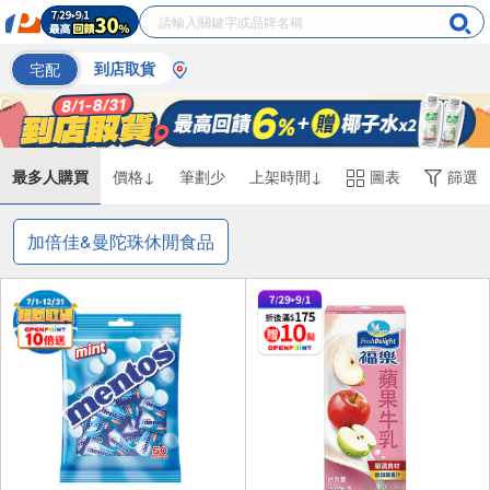
宅配
到店取貨
最多人購買
價格↓
筆劃少
上架時間↓
圖表
篩選
加倍佳&曼陀珠休閒食品