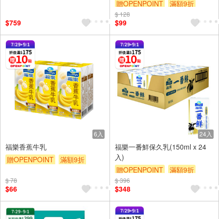
贈OPENPOINT
滿額9折
滿額贈券
$ 128
贈$200
$759
$99
6入
24入
福樂香蕉牛乳
福樂一番鮮保久乳(150ml x 24
入)
贈OPENPOINT
滿額9折
贈OPENPOINT
滿額9折
贈$200
$ 78
$ 396
贈$200
$66
$348