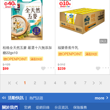
24入
桂格全天然五麥 嚴選十六無添加
福樂香蕉牛乳
糖22gx10
贈OPENPOINT
滿額9折
贈OPENPOINT
滿額9折
贈$200
$ 128
贈$200
$ 312
$99
$239
偏遠地區配送
1
2
3
4
5
6
7
詐騙網頁！請小心！
得獎公告
活動快訊
more
熱門話題
銀行優惠
關於我們
官網
促銷目錄
分店資訊
保險服務
偏遠地區配送