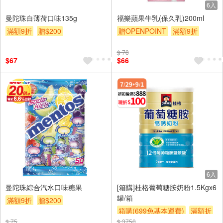
6入
曼陀珠白薄荷口味135g
福樂蘋果牛乳(保久乳)200ml
滿額9折
贈$200
贈OPENPOINT
滿額9折
贈$200
$ 78
$67
$66
6入
曼陀珠綜合汽水口味糖果
[箱購]桂格葡萄糖胺奶粉1.5Kgx6
罐/箱
滿額9折
贈$200
箱購(699免基本運費)
滿額折
$ 75
$ 3750
贈$200