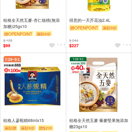
桂格全天然五麥-杏仁核桃(無添
得意的一天芥花油2.4L
加糖)25gx10
贈OPENPOINT
滿額9折
贈OPENPOINT
滿額9折
贈$200
$ 128
贈$200
$ 244
$99
$227
桂格人蔘蜆精68mlx15
桂格全天然五麥 藜麥堅果無添加
糖23gx10
滿額贈
滿額9折
贈$200