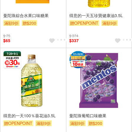
曼陀珠綜合水果口味糖果
得意的一天五珍寶健康油3.5L
滿額9折
贈$200
贈OPENPOINT
滿額9折
贈$200
$ 75
$ 374
$65
$337
得意的一天100％葵花油3.5L
曼陀珠葡萄口味糖果
贈OPENPOINT
滿額9折
滿額9折
贈$200
贈$200