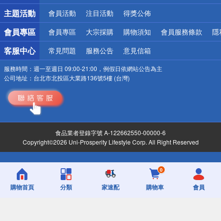
詐騙網頁！請小心！
主題活動
會員活動
注目活動
得獎公佈
會員專區
會員專區
大宗採購
購物須知
會員服務條款
隱
客服中心
常見問題
服務公告
意見信箱
服務時間：
週一至週日 09:00-21:00，例假日依網站公告為主
公司地址：
台北市北投區大業路136號5樓 (台灣)
食品業者登錄字號 A-122662550-00000-6
Copyright©2026 Uni-Prosperity Lifestyle Corp. All Right Reserved
0
購物首頁
分類
家速配
購物車
會員