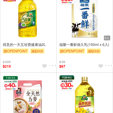
6入
得意的一天五珍寶健康油2L
福樂一番鮮保久乳(150ml x 6入)
贈OPENPOINT
滿額9折
贈OPENPOINT
滿額9折
贈$200
贈$200
$ 228
$ 99
$215
$87