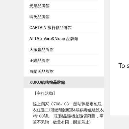
光泉品牌館
瑪氏品牌館
CAPTAIN 旅行箱品牌館
ATTA x Vero&Nique 品牌館
大振豐品牌館
正隆品牌館
To 
白蘭氏品牌館
KUKU酷咕鴨品牌館
【主打活動】
線上獨家_0708-1031_酷咕鴨指定包屁
衣任選二項贈清除新冠&腸病毒低敏洗衣
精100ML一瓶(贈品隨機並隨貨附贈，單
筆不累贈，數量有限，贈完為止)