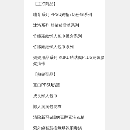
【主打商品】
哺育系列 PPSU奶瓶+奶粉罐系列
沐浴系列 舒敏積雪草系列
竹纖羅紋懶人包巾禮盒系列
竹纖羅紋懶人包巾系列
媽媽用品系列 KUKU酷咕鴨PLUS充氣腰
凳揹帶
【熱銷聖品】
寬口PPSU奶瓶
成長懶人包巾
懶人洞洞包屁衣
清除新冠&腸病毒酵素洗衣精
紫外線智慧換氣烘乾消毒鍋