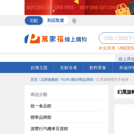
宅配
到店取貨
中元拜拜
UNIDES
海苔
巧克力
罐頭
線上商
好康主題
生鮮冷凍
飲料零食
米油沖
首頁
/ 品牌旗艦館
/ KUKU酷咕鴨品牌館
/ 幻黑旋轉雙向手推車
幻黑旋
商品分類
統一食品館
聯華品牌館
源豐行汽機車百貨館