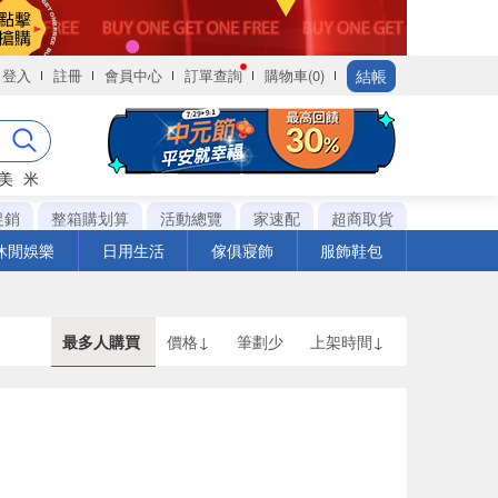
結帳
登入
註冊
會員中心
訂單查詢
購物車(0)
美
米
促銷
整箱購划算
活動總覽
家速配
超商取貨
休閒娛樂
日用生活
傢俱寢飾
服飾鞋包
最多人購買
價格↓
筆劃少
上架時間↓