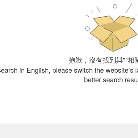
抱歉，沒有找到與""相
search in English, please switch the website’s 
better search resul