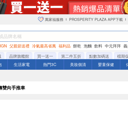
萬家福服務
PROSPERITY PLAZA APP下載
IGN
父親節送禮
冷氣最高省萬
福利品
餅乾
泡麵
飲料
中元拜拜
義
衛生紙
城
品牌旗艦館
買一送一
第二件五折
點數加碼送
檔期
泡
生活家電
熱門3C
美妝個清
嬰童保健
轉雙向手推車