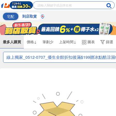
宅配
到店取貨
最多人購買
價格↓
筆劃少
上架時間↓
圖表
篩選
線上獨家_0512-0707_優生全館折扣後滿$199贈冰點