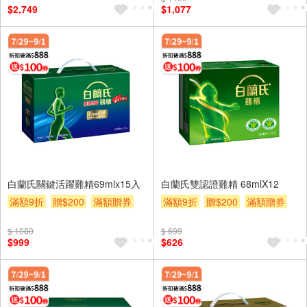
$2,749
$1,077
白蘭氏關鍵活躍雞精69mlx15入
白蘭氏雙認證雞精 68mlX12
滿額9折
贈$200
滿額贈券
滿額9折
贈$200
滿額贈券
$ 1080
$ 699
$999
$626