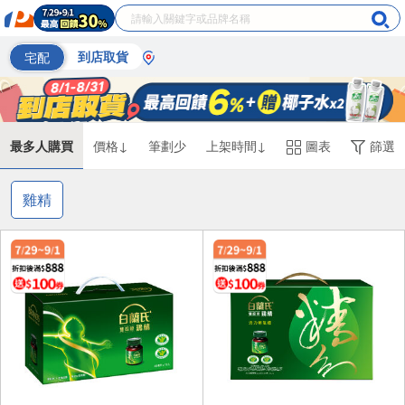
宅配
到店取貨
最多人購買
價格↓
筆劃少
上架時間↓
圖表
篩選
雞精