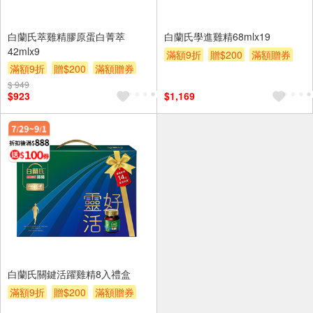
白蘭氏萃雞精膠原蛋白菁萃
白蘭氏學進雞精68mlx19
42mlx9
滿額9折
贈$200
滿額贈券
滿額9折
贈$200
滿額贈券
$ 949
$923
$1,169
白蘭氏關鍵活躍雞精8入禮盒
滿額9折
贈$200
滿額贈券