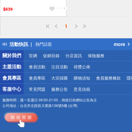
$639
偏遠地區配送
1
詐騙網頁！請小心！
得獎公告
活動快訊
more
熱門話題
銀行優惠
關於我們
官網
促銷目錄
分店資訊
保險服務
偏遠地區配送
詐騙網頁！請小心！
主題活動
會員活動
注目活動
得獎公佈
會員專區
會員專區
大宗採購
購物須知
會員服務條款
隱
客服中心
常見問題
服務公告
意見信箱
服務時間：
週一至週日 09:00-21:00，例假日依網站公告為主
公司地址：
台北市北投區大業路136號5樓 (台灣)