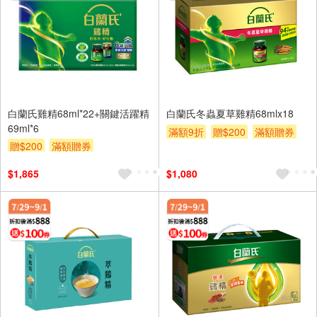
白蘭氏雞精68ml*22+關鍵活躍精
白蘭氏冬蟲夏草雞精68mlx18
69ml*6
滿額9折
贈$200
滿額贈券
贈$200
滿額贈券
$1,865
$1,080