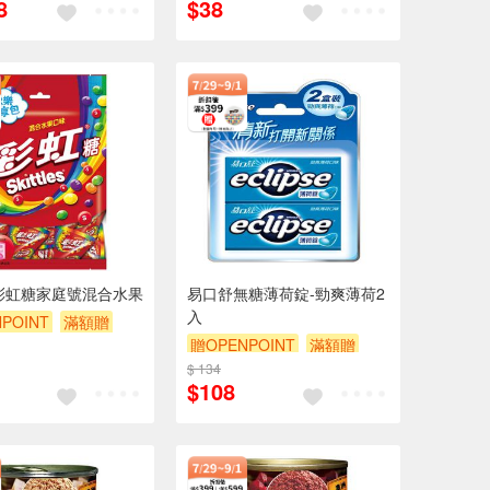
8
$38
les彩虹糖家庭號混合水果
易口舒無糖薄荷錠-勁爽薄荷2
入
POINT
滿額贈
贈OPENPOINT
滿額贈
贈$200
$ 134
滿額9折
贈$200
$108