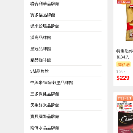
聯合利華品牌館
寶多福品牌館
樂米穀場品牌館
漢高品牌館
皇冠品牌館
特趣迷你
包34入
精品咖啡館
滿額贈
3M品牌館
$ 287
$229
中興米/皇家穀堡品牌館
三多保健品牌館
天生好米品牌館
寶貝國際品牌館
南僑水晶品牌館