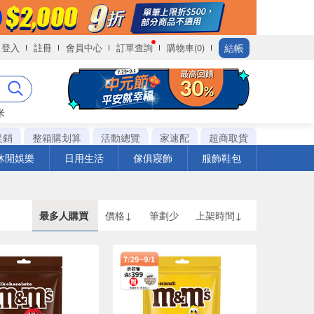
結帳
登入
註冊
會員中心
訂單查詢
購物車(0)
米
促銷
整箱購划算
活動總覽
家速配
超商取貨
休閒娛樂
日用生活
傢俱寢飾
服飾鞋包
最多人購買
價格↓
筆劃少
上架時間↓