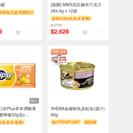
肉罐
[箱購] MMS花生糖衣巧克力
284.9g x 12袋
積物流處理費$20
箱購(699免基本運費)
99免基本運費)
$ 2700
贈OPENPOINT
贈$200
POINT
滿額9折
8
$2,628
96入
易口舒Plus草本潤喉薄
SHEBA金罐鮪魚及鮭魚(湯汁)
蜜檸檬30g克x
85g
盒
贈OPENPOINT
滿額贈
99免基本運費)
滿額9折
贈$200
POINT
贈$200