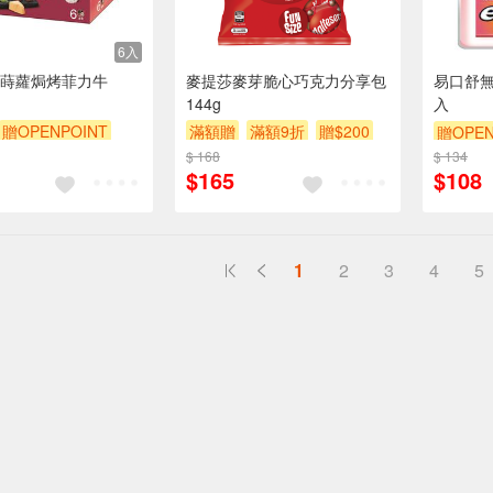
6入
蒔蘿焗烤菲力牛
麥提莎麥芽脆心巧克力分享包
易口舒無
144g
入
贈OPENPOINT
滿額贈
滿額9折
贈$200
贈OPEN
滿額9折
贈$200
$ 168
$ 134
滿額9折
$165
$108
1
2
3
4
5