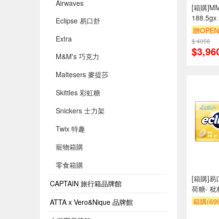
Airwaves
[箱購]
188.5gx
Eclipse 易口舒
贈OPEN
Extra
$ 4056
贈$200
$3,96
M&M's 巧克力
Maltesers 麥提莎
Skittles 彩虹糖
Snickers 士力架
Twix 特趣
寵物箱購
零食箱購
[箱購]易
CAPTAIN 旅行箱品牌館
荷糖- 枇
96BOX
箱購(6
ATTA x Vero&Nique 品牌館
贈OPEN