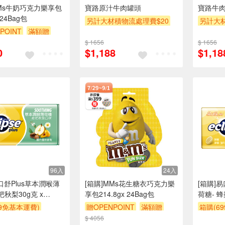
MMs牛奶巧克力樂享包
寶路原汁牛肉罐頭
寶路牛
 24Bag包
另計大材積物流處理費$20
另計大材
POINT
滿額贈
箱購(699免基本運費)
箱購(6
$ 1656
$ 1656
贈OPENPOINT
滿額9折
贈OPEN
0
$1,188
$1,18
贈$200
贈$200
96入
24入
口舒Plus草本潤喉薄
[箱購]MMs花生糖衣巧克力樂
[箱購]
杷秋梨30g克 x
享包214.8gx 24Bag包
荷糖- 蜂
盒
96BOX
99免基本運費)
贈OPENPOINT
滿額贈
箱購(6
POINT
贈$200
$ 4056
贈$200
贈OPEN