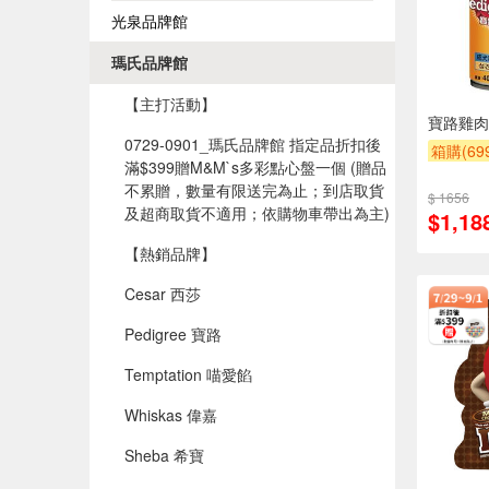
光泉品牌館
瑪氏品牌館
【主打活動】
寶路雞肉
0729-0901_瑪氏品牌館 指定品折扣後
箱購(6
滿$399贈M&M`s多彩點心盤一個​ (贈品
贈OPEN
不累贈，數量有限送完為止；到店取貨
$ 1656
贈$200
及超商取貨不適用；依購物車帶出為主)​
$1,18
【熱銷品牌】
Cesar 西莎
Pedigree 寶路
Temptation 喵愛餡
Whiskas 偉嘉
Sheba 希寶