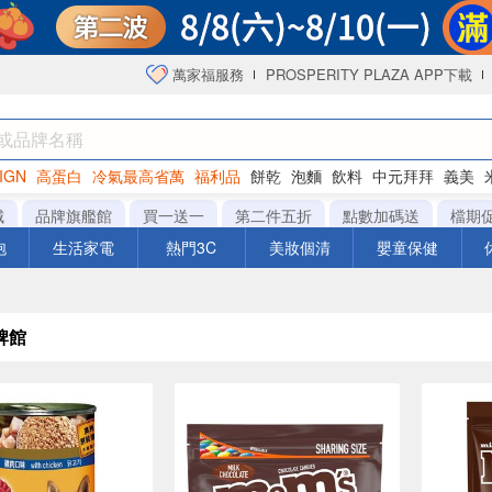
萬家福服務
PROSPERITY PLAZA APP下載
IGN
高蛋白
冷氣最高省萬
福利品
餅乾
泡麵
飲料
中元拜拜
義美
海苔
城
品牌旗艦館
買一送一
第二件五折
點數加碼送
檔期
泡
生活家電
熱門3C
美妝個清
嬰童保健
牌館