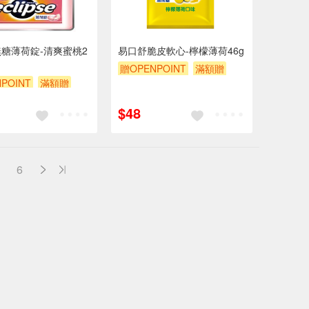
糖薄荷錠-清爽蜜桃2
易口舒脆皮軟心-檸檬薄荷46g
贈OPENPOINT
滿額贈
POINT
滿額贈
滿額9折
贈$200
贈$200
$48
6