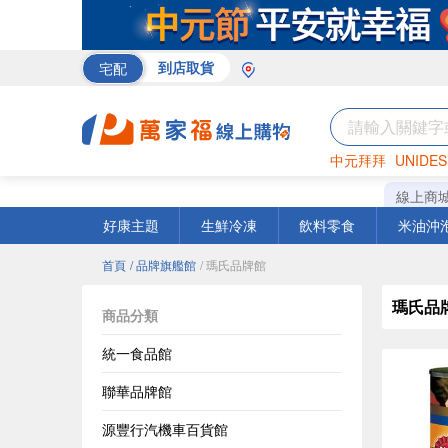
宅配
到店取貨
中元拜拜
UNIDES
巧克力
罐頭
咖啡
線上商
好康主題
生鮮冷凍
飲料零食
米油沖
首頁
/ 品牌旗艦館
/ 瑪氏品牌館
瑪氏品
商品分類
統一食品館
聯華品牌館
源豐行汽機車百貨館