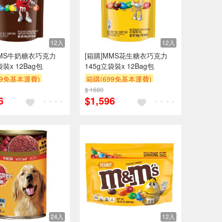
12入
12入
MMS牛奶糖衣巧克力
[箱購]MMS花生糖衣巧克力
袋裝x 12Bag包
145g立袋裝x 12Bag包
99免基本運費)
箱購(699免基本運費)
POINT
贈$200
$ 1680
贈OPENPOINT
滿額贈
6
$1,596
贈$200
24入
12入