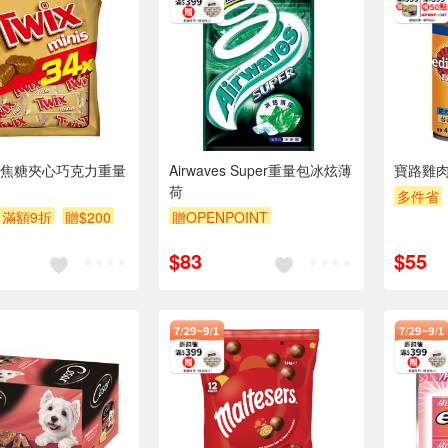
焦糖夾心巧克力重量
Airwaves Super重量包冰炫薄
寶路雞
荷
多件省
滿額9折
贈$200
贈OPENPOINT
滿額贈
贈OPENPOINT
滿額贈
$83
$55
滿額9折
贈$200