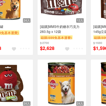
24入
12入
罐
[箱購]MMS牛奶糖衣巧克力
[箱購]
283.5g x 12袋
145g立
99免基本運費)
箱購(699免基本運費)
箱購(6
POINT
滿額9折
$ 2700
贈OPENPOINT
贈$200
$ 1680
贈OPEN
8
$2,628
$1,59
24入
24入