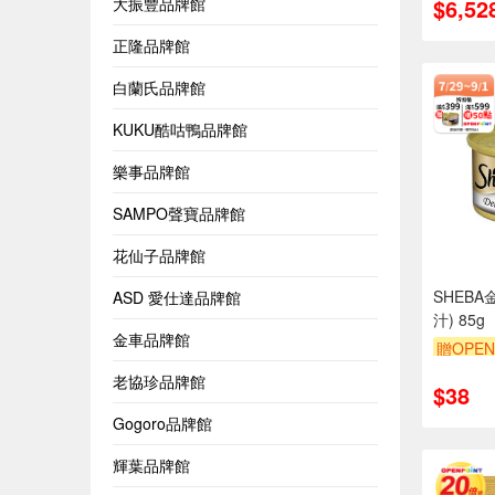
$6,52
大振豐品牌館
正隆品牌館
白蘭氏品牌館
KUKU酷咕鴨品牌館
樂事品牌館
SAMPO聲寶品牌館
花仙子品牌館
SHEB
ASD 愛仕達品牌館
汁) 85g
金車品牌館
贈OPEN
滿額9折
老協珍品牌館
$38
Gogoro品牌館
輝葉品牌館