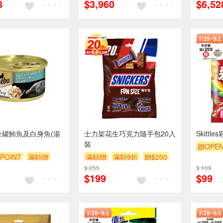
8
$3,960
$6,52
A金罐鮪魚及白身魚(湯
士力架花生巧克力隨手包20入
Skitt
裝
贈OPEN
POINT
滿額贈
滿額贈
滿額9折
贈$200
滿額9折
贈$200
$ 255
$ 109
$199
$99