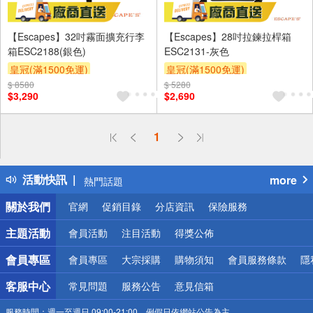
【Escapes】32吋霧面擴充行李
【Escapes】28吋拉鍊拉桿箱
箱ESC2188(銀色)
ESC2131-灰色
皇冠(滿1500免運)
皇冠(滿1500免運)
$ 8580
$ 5280
$3,290
$2,690
偏遠地區配送
1
詐騙網頁！請小心！
得獎公告
活動快訊
more
熱門話題
銀行優惠
關於我們
官網
促銷目錄
分店資訊
保險服務
偏遠地區配送
詐騙網頁！請小心！
主題活動
會員活動
注目活動
得獎公佈
會員專區
會員專區
大宗採購
購物須知
會員服務條款
隱
客服中心
常見問題
服務公告
意見信箱
服務時間：
週一至週日 09:00-21:00，例假日依網站公告為主