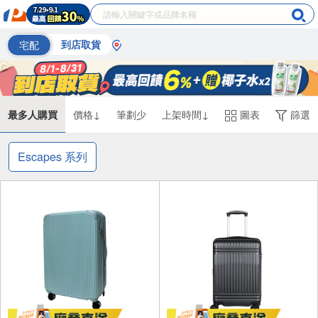
宅配
到店取貨
最多人購買
價格↓
筆劃少
上架時間↓
圖表
篩選
Escapes 系列