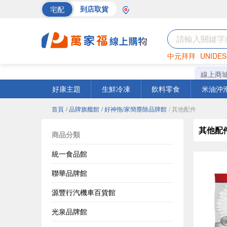
宅配
到店取貨
中元拜拜
UNIDES
巧克力
罐頭
海苔
線上商
好康主題
生鮮冷凍
飲料零食
米油沖
首頁
/ 品牌旗艦館
/ 好神拖/家簡塵除品牌館
/ 其他配件
其他配
商品分類
統一食品館
聯華品牌館
源豐行汽機車百貨館
光泉品牌館