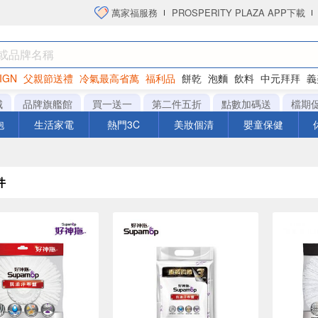
萬家福服務
PROSPERITY PLAZA APP下載
IGN
父親節送禮
冷氣最高省萬
福利品
餅乾
泡麵
飲料
中元拜拜
義
洋芋片
城
品牌旗艦館
買一送一
第二件五折
點數加碼送
檔期
泡
生活家電
熱門3C
美妝個清
嬰童保健
件