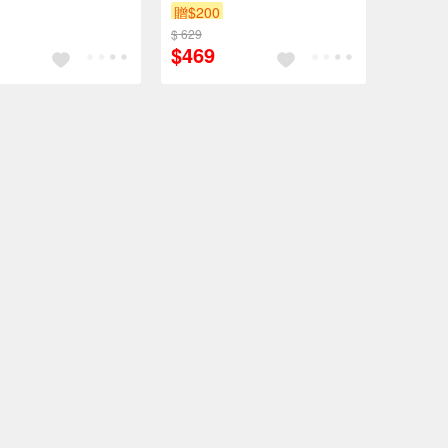
贈$200
$ 629
$469