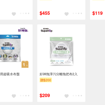
$455
$119
用超吸水布盤
好神拖淨污分離拖把布2入
贈$200
$209