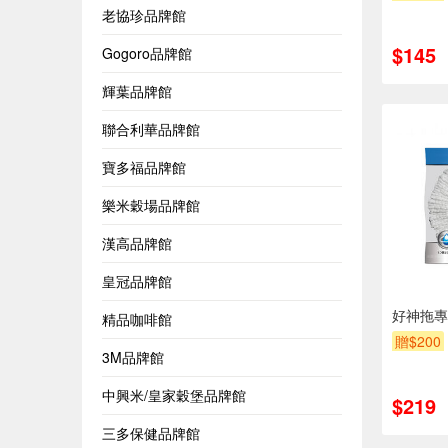
老協珍品牌館
$145
Gogoro品牌館
輝葉品牌館
聯合利華品牌館
寶多福品牌館
樂米穀場品牌館
漢高品牌館
皇冠品牌館
好神拖專
精品咖啡館
贈$200
3M品牌館
中興米/皇家穀堡品牌館
$219
三多保健品牌館