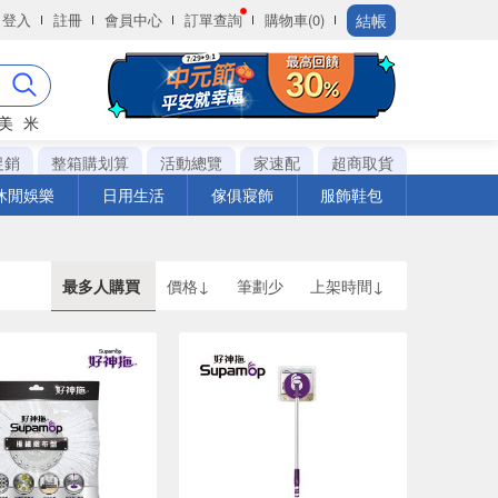
結帳
登入
註冊
會員中心
訂單查詢
購物車(0)
美
米
促銷
整箱購划算
活動總覽
家速配
超商取貨
休閒娛樂
日用生活
傢俱寢飾
服飾鞋包
最多人購買
價格↓
筆劃少
上架時間↓