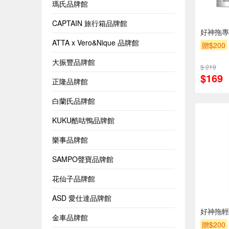
瑪氏品牌館
CAPTAIN 旅行箱品牌館
好神拖專
ATTA x Vero&Nique 品牌館
贈$200
大振豐品牌館
$ 219
$169
正隆品牌館
白蘭氏品牌館
KUKU酷咕鴨品牌館
樂事品牌館
SAMPO聲寶品牌館
花仙子品牌館
ASD 愛仕達品牌館
好神拖輕
金車品牌館
贈$200