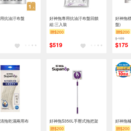
用抗油汙布盤
好神拖專用抗油汙布盤回饋
好神拖標
組:三入裝
盤)
贈$200
贈$200
$ 189
$519
$175
清拖乾濕兩用布
好神拖S350L手壓式拖把架
好神拖
贈$200
贈$200