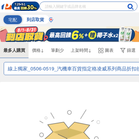
宅配
到店取貨
最多人購買
價格↓
筆劃少
上架時間↓
圖表
篩選
線上獨家_0506-0519_汽機車百貨指定格凌威系列商品折扣後滿