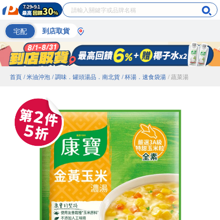
宅配
到店取貨
首頁
/ 米油沖泡
/ 調味．罐頭湯品．南北貨
/ 杯湯．速食袋湯
/ 蔬菜湯