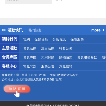
偏遠地區配送
詐騙網頁！請小心！
得獎公告
活動快訊
more
熱門話題
銀行優惠
關於我們
官網
促銷目錄
分店資訊
保險服務
偏遠地區配送
詐騙網頁！請小心！
主題活動
會員活動
注目活動
得獎公佈
會員專區
會員專區
大宗採購
購物須知
會員服務條款
隱
客服中心
常見問題
服務公告
意見信箱
服務時間：
週一至週日 09:00-21:00，例假日依網站公告為主
公司地址：
台北市北投區大業路136號5樓 (台灣)
食品業者登錄字號 A-122662550-00000-6