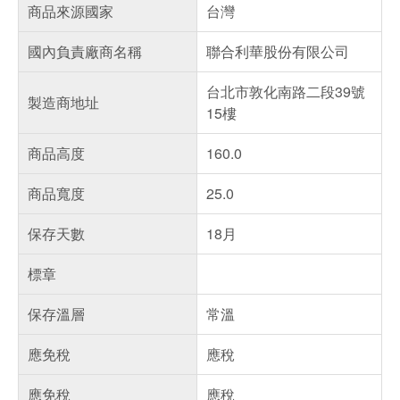
商品來源國家
台灣
國內負責廠商名稱
聯合利華股份有限公司
台北市敦化南路二段39號
製造商地址
15樓
商品高度
160.0
商品寬度
25.0
保存天數
18月
標章
保存溫層
常溫
應免稅
應稅
應免稅
應稅