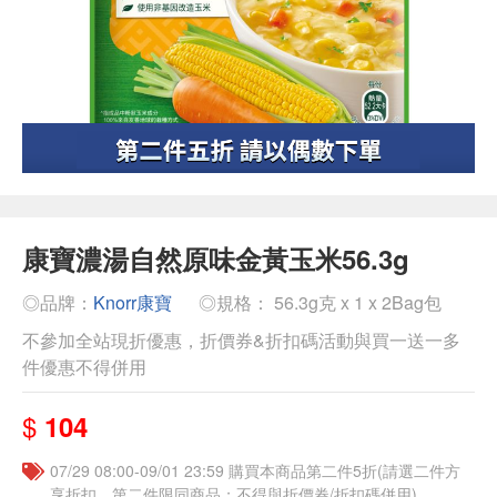
康寶濃湯自然原味金黃玉米56.3g
◎品牌：
Knorr康寶
◎規格： 56.3g克 x 1 x 2Bag包
不參加全站現折優惠，折價券&折扣碼活動與買一送一多
件優惠不得併用
$
104
07/29 08:00-09/01 23:59 購買本商品第二件5折(請選二件方
享折扣，第二件限同商品；不得與折價券/折扣碼併用)