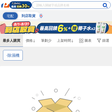
宅配
到店取貨
最多人購買
價格↓
筆劃少
上架時間↓
圖表
篩選
-除濕機