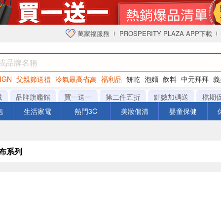
萬家福服務
PROSPERITY PLAZA APP下載
IGN
父親節送禮
冷氣最高省萬
福利品
餅乾
泡麵
飲料
中元拜拜
義
衛生紙
城
品牌旗艦館
買一送一
第二件五折
點數加碼送
檔期
泡
生活家電
熱門3C
美妝個清
嬰童保健
紗布系列