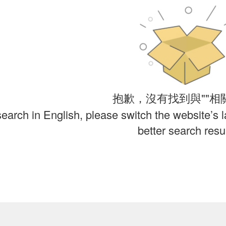
抱歉，沒有找到與""相
search in English, please switch the website’s 
better search resul