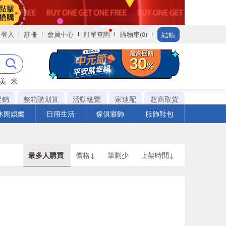
結帳
登入
註冊
會員中心
訂單查詢
購物車(0)
美
米
促銷
整箱購划算
活動總覽
家速配
超商取貨
休閒娛樂
日用生活
傢俱寢飾
服飾鞋包
最多人購買
價格↓
筆劃少
上架時間↓