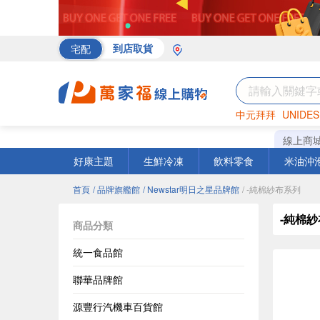
宅配
到店取貨
中元拜拜
UNIDES
海苔
巧克力
罐頭
線上商
好康主題
生鮮冷凍
飲料零食
米油沖
首頁
/ 品牌旗艦館
/ Newstar明日之星品牌館
/ -純棉紗布系列
-純棉
商品分類
統一食品館
聯華品牌館
源豐行汽機車百貨館