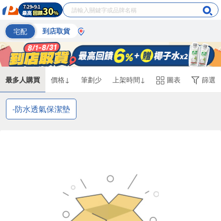
宅配
到店取貨
最多人購買
價格↓
筆劃少
上架時間↓
圖表
篩選
-防水透氣保潔墊