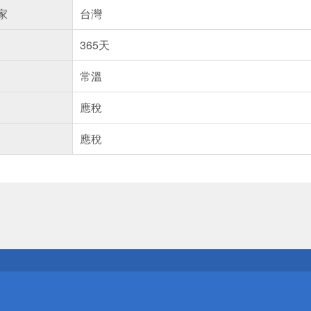
家
台灣
365天
常溫
應稅
應稅
送
請小心！