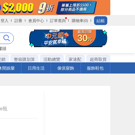
結帳
登入
註冊
會員中心
訂單查詢
購物車(0)
罐頭
促銷
整箱購划算
活動總覽
家速配
超商取貨
休閒娛樂
日用生活
傢俱寢飾
服飾鞋包
le瓶