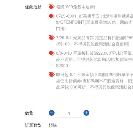
促銷活動
箱購(699免基本運費)
​​0729-0901_好茶祈平安 指定常溫無糖茶
點OPENPOINT(單筆最高贈50點，回
門檻)
7/29-9/1 光泉品牌館 指定品折扣後滿$2
折$100，不得與其他優惠活動合併使用)
8/8-8/10 單筆折扣後滿$2,000享9折(單
品不適用，不得與其他促銷活動/加價購/折
$2000
即日起-9/1 不限金額下單贈$200券(單
如使用折價券/折扣碼則不符贈送資格，
品滿$2,000可折，不得與其他優惠活動合
數量
訂單類型
預購