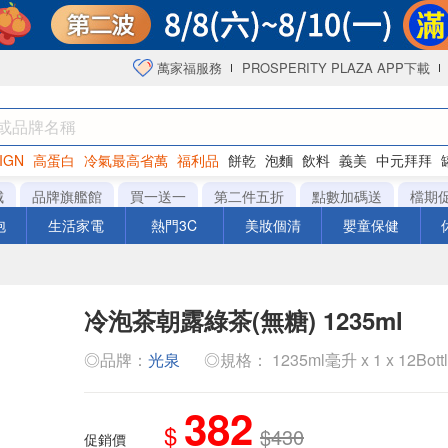
萬家福服務
PROSPERITY PLAZA APP下載
IGN
高蛋白
冷氣最高省萬
福利品
餅乾
泡麵
飲料
義美
中元拜拜
咖啡
城
品牌旗艦館
買一送一
第二件五折
點數加碼送
檔期
泡
生活家電
熱門3C
美妝個清
嬰童保健
冷泡茶朝露綠茶(無糖) 1235ml
◎品牌：
光泉
◎規格： 1235ml毫升 x 1 x 12Bott
382
$
$430
促銷價