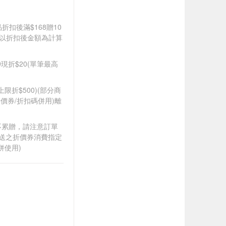
品折扣後滿$168贈10
饋皆以折扣後金額為計算
99現折$20(單筆最高
筆上限折$500)(部分商
價券/折扣碼併用)離
筆不累贈，請注意訂單
贈送之折價券消費指定
併使用)