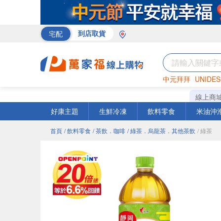
宅配
到店取貨
中元拜拜
UNIDES
米
巧克力
衛生紙
線上商
好康主題
生鮮冷凍
飲料零食
米油沖
首頁
/ 飲料零食
/ 茶飲．咖啡
/ 綠茶．烏龍茶．其他茶飲
/ 綠茶