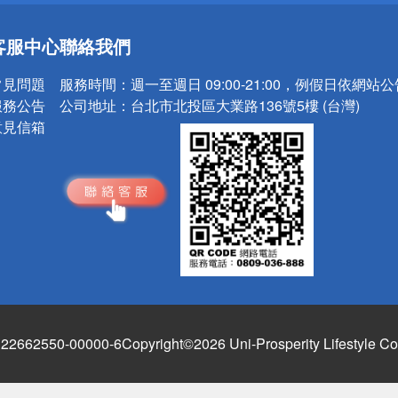
送
客服中心
聯絡我們
請小心！
常見問題
服務時間：
週一至週日 09:00-21:00，例假日依網站
服務公告
公司地址：
台北市北投區大業路136號5樓 (台灣)
意見信箱
662550-00000-6
Copyright©2026 Uni-Prosperity Lifestyle Co