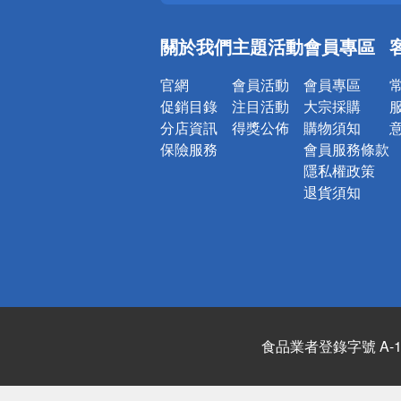
銀行優惠
偏遠地區配
關於我們
主題活動
會員專區
詐騙網頁！
官網
會員活動
會員專區
促銷目錄
注目活動
大宗採購
分店資訊
得獎公佈
購物須知
保險服務
會員服務條款
隱私權政策
退貨須知
食品業者登錄字號 A-122