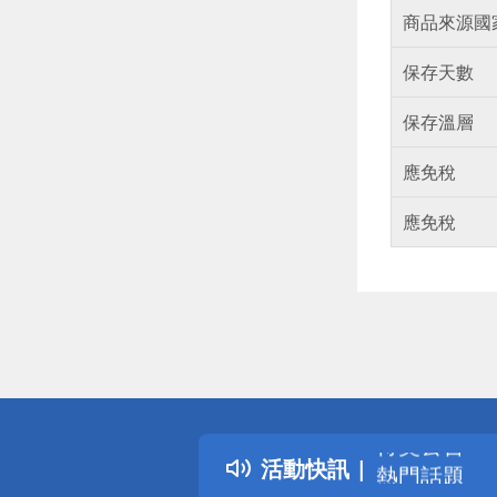
商品來源國
保存天數
保存溫層
應免稅
應免稅
偏遠地區配
詐騙網頁！
得獎公告
活動快訊
熱門話題