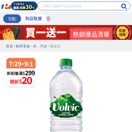
宅配
到店取貨
首頁
/ 飲料零食
/ 水．汽水
/ 礦泉水