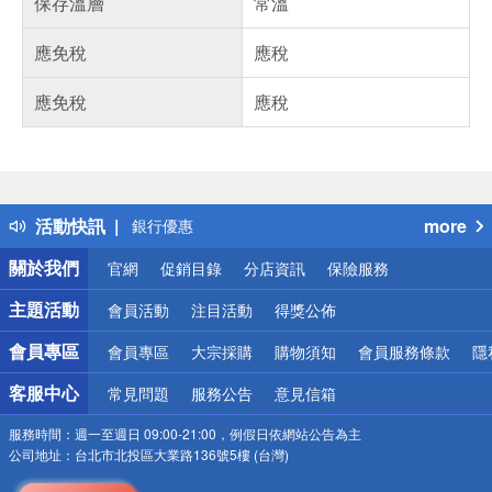
保存溫層
常溫
應免稅
應稅
應免稅
應稅
偏遠地區配送
詐騙網頁！請小心！
得獎公告
熱門話題
活動快訊
more
銀行優惠
偏遠地區配送
關於我們
官網
促銷目錄
分店資訊
保險服務
詐騙網頁！請小心！
主題活動
會員活動
注目活動
得獎公佈
會員專區
會員專區
大宗採購
購物須知
會員服務條款
隱
客服中心
常見問題
服務公告
意見信箱
服務時間：
週一至週日 09:00-21:00，例假日依網站公告為主
公司地址：
台北市北投區大業路136號5樓 (台灣)