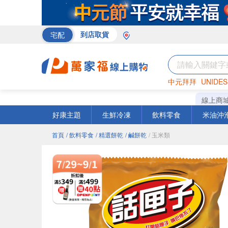
宅配
到店取貨
中元拜拜
UNIDES
巧克力
罐頭
咖啡
線上商
好康主題
生鮮冷凍
飲料零食
米油沖
首頁
/ 飲料零食
/ 精選餅乾
/ 鹹餅乾
/ 玉米類