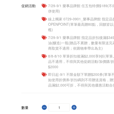
促銷活動
7/29-9/1 樂事品牌館 任五包特價$18
併使用)
線上獨家 0729-0901_樂事品牌館 指定品
OPENPOINT(單筆最高贈80點，回饋
檻)
7/29-9/1 樂事品牌館 指定品折扣後滿$
油(釀造)一瓶(贈品不累贈，數量有限送
商取貨不適用；依購物車帶出為主)​
8/8-8/10 單筆折扣後滿$2,000享9折(單
品不適用，不得與其他促銷活動/加價購/折
$2000
即日起-9/1 不限金額下單贈$200券(單
如使用折價券/折扣碼則不符贈送資格，
品滿$2,000可折，不得與其他優惠活動合
數量