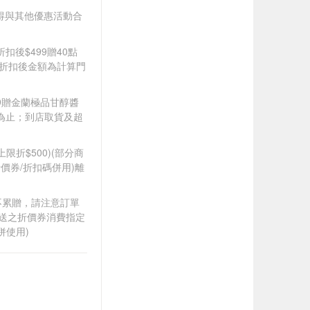
9(不得與其他優惠活動合
折扣後$499贈40點
皆以折扣後金額為計算門
349贈金蘭極品甘醇醬
完為止；到店取貨及超
筆上限折$500)(部分商
價券/折扣碼併用)離
筆不累贈，請注意訂單
贈送之折價券消費指定
併使用)