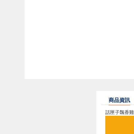
商品資訊
話匣子飄香雞