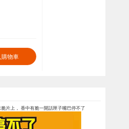
入購物車
米脆片上， 香中有脆一開話匣子嘴巴停不了