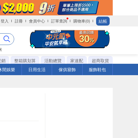
結帳
登入
註冊
會員中心
訂單查詢
購物車(0)
米
促銷
整箱購划算
活動總覽
家速配
超商取貨
休閒娛樂
日用生活
傢俱寢飾
服飾鞋包