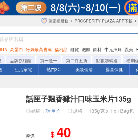
萬家福服務
PROSPERITY PLAZA APP下載
IGN
高蛋白
冷氣最高省萬
福利品
餅乾
泡麵
飲料
中元拜拜
義美
海苔
城
品牌旗艦館
買一送一
第二件五折
點數加碼送
檔期
泡
生活家電
熱門3C
美妝個清
嬰童保健
話匣子飄香雞汁口味玉米片135g
◎品牌：
話匣子
◎規格： 135g克 x 1 x 1Bag包
40
$
原價