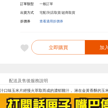
訂單類型
一般訂單
出貨方式
宅配/到店取貨/超商取貨
折價券
查看適用折價券
立即購買
加
配送及售後服務說明
汁口味玉米片經慢火萃取而成的濃郁雞汁， 淋在金黃香酥的玉