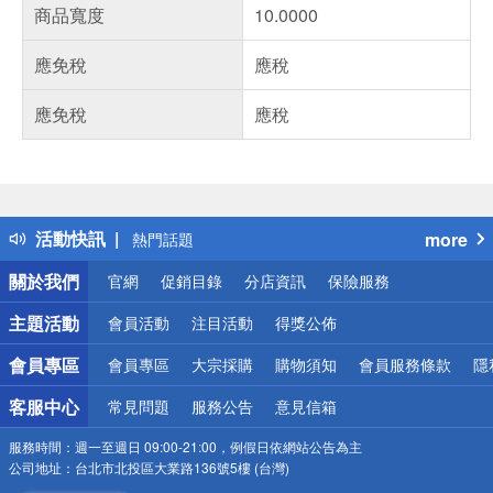
商品寬度
10.0000
應免稅
應稅
應免稅
應稅
偏遠地區配送
詐騙網頁！請小心！
得獎公告
活動快訊
more
熱門話題
銀行優惠
關於我們
官網
促銷目錄
分店資訊
保險服務
偏遠地區配送
詐騙網頁！請小心！
主題活動
會員活動
注目活動
得獎公佈
會員專區
會員專區
大宗採購
購物須知
會員服務條款
隱
客服中心
常見問題
服務公告
意見信箱
服務時間：
週一至週日 09:00-21:00，例假日依網站公告為主
公司地址：
台北市北投區大業路136號5樓 (台灣)