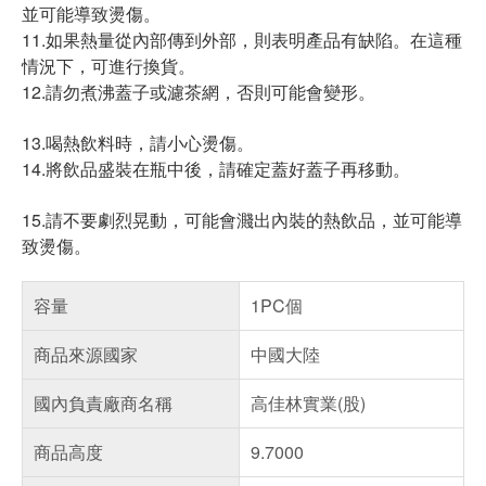
並可能導致燙傷。
11.如果熱量從內部傳到外部，則表明產品有缺陷。在這種
情況下，可進行換貨。
12.請勿煮沸蓋子或濾茶網，否則可能會變形。
13.喝熱飲料時，請小心燙傷。
14.將飲品盛裝在瓶中後，請確定蓋好蓋子再移動。
15.請不要劇烈晃動，可能會濺出內裝的熱飲品，並可能導
致燙傷。
容量
1PC個
商品來源國家
中國大陸
國內負責廠商名稱
高佳林實業(股)
商品高度
9.7000