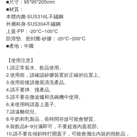
■尺寸：95*95*205mm
■材質：
本體內膽-SUS316L不鏽鋼
外層杯身-SUS304不鏽鋼
上蓋-PP：-20°C~100°C
防滑墊、密封圈-矽膠：-20°C~200°C
■產地：中國
【使用注意】
1.請正常裝水、飲品使用。
2.使用前，請確認矽膠裝置於正確的位置上。
3.使用前後請徹底清洗產品。
4.請不要摔、撞產品。
5.請不要在微波爐和洗碗機中使用。
6.未使用時請蓋上蓋子。
7.請遠離幼兒。
8.牛奶和乳製品，長時間存放可能會變質。
9.裝飲品8~9分滿即可，不要超過內蓋底部。
10.請不要在傾斜時打開蓋子，可能會濺出內裝的熱飲品，