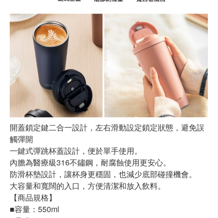
開蓋鎖定鍵二合一設計，左右滑動設定鎖定狀態，避免誤
觸彈開
一鍵式彈跳杯蓋設計，便於單手使用。
內膽為醫療級316不鏽鋼，耐腐蝕使用更安心。
防滑杯墊設計，讓杯身更穩固，也減少底部碰撞機會。
大容量和寬闊的入口，方便清潔和放入飲料。
【商品規格】
■容量：550ml