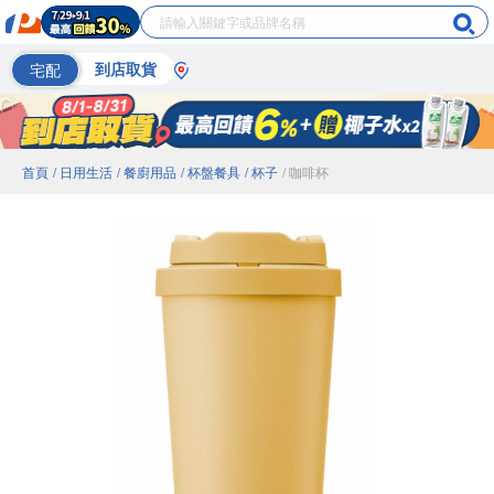
宅配
到店取貨
首頁
/ 日用生活
/ 餐廚用品
/ 杯盤餐具
/ 杯子
/ 咖啡杯