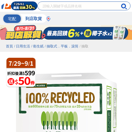
宅配
到店取貨
首頁
/ 日用生活
/ 衛生紙
/ 抽取式．平板．滾筒
/ 抽取