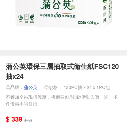
蒲公英環保三層抽取式衛生紙FSC120
抽x24
◎品牌：
蒲公英
◎規格： 120PC抽 x 24 x 1PC包
不參加全站現折優惠，折價券&折扣碼活動與買一送一多
件優惠不得併用
$
339
$759