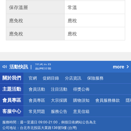
保存溫層
常溫
應免稅
應稅
應免稅
應稅
偏遠地區配送
詐騙網頁！請小心！
得獎公告
活動快訊
more
熱門話題
銀行優惠
關於我們
官網
促銷目錄
分店資訊
保險服務
偏遠地區配送
詐騙網頁！請小心！
主題活動
會員活動
注目活動
得獎公佈
會員專區
會員專區
大宗採購
購物須知
會員服務條款
隱
客服中心
常見問題
服務公告
意見信箱
服務時間：
週一至週日 09:00-21:00，例假日依網站公告為主
公司地址：
台北市北投區大業路136號5樓 (台灣)