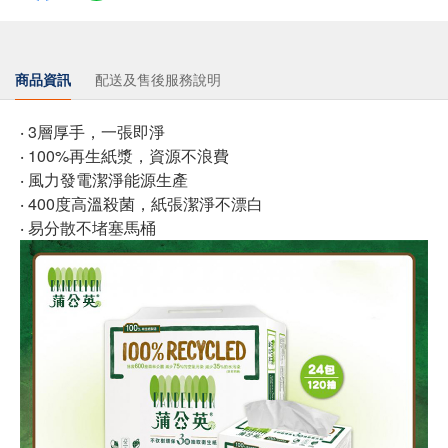
商品資訊
配送及售後服務說明
‧ 3層厚手，一張即淨
‧ 100%再生紙漿，資源不浪費
‧ 風力發電潔淨能源生產
‧ 400度高溫殺菌，紙張潔淨不漂白
‧ 易分散不堵塞馬桶