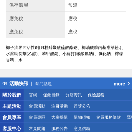
保存溫層
常溫
應免稅
應稅
應免稅
應稅
椰子油界面活性劑(月桂醇聚醚硫酸酯鈉、椰油酰胺丙基甜菜鹼.)、
水溶助長劑(乙醇)、苯甲酸鈉、小蘇打(碳酸氫鈉)、氯化鈉、檸檬
香料、水
偏遠地區配送
詐騙網頁！請小心！
得獎公告
活動快訊
more
熱門話題
銀行優惠
關於我們
官網
促銷目錄
分店資訊
保險服務
偏遠地區配送
詐騙網頁！請小心！
主題活動
會員活動
注目活動
得獎公佈
會員專區
會員專區
大宗採購
購物須知
會員服務條款
隱
客服中心
常見問題
服務公告
意見信箱