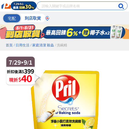
宅配
到店取貨
首頁
/ 日用生活
/ 家庭清潔 殺蟲
/ 洗碗精