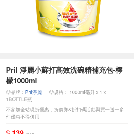
Pril 淨麗小蘇打高效洗碗精補充包-檸
檬1000ml
◎品牌：
Pril淨麗
◎規格： 1000ml毫升 x 1 x
1BOTTLE瓶
不參加全站現折優惠，折價券&折扣碼活動與買一送一多
件優惠不得併用
$
139
$159