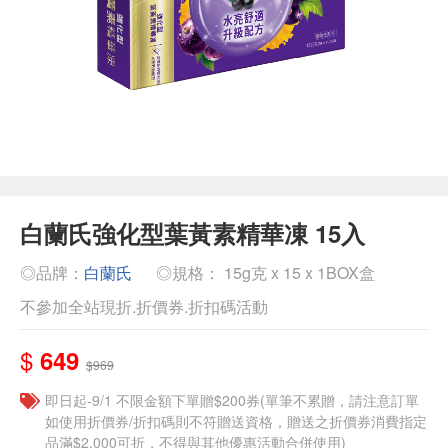
白蘭氏強化型葉黃素精華凍 15入
◎品牌：
白蘭氏
◎規格： 15g克 x 15 x 1BOX盒
不參加全站現折.折價券.折扣碼活動
$
649
$969
即日起-9/1 不限金額下單贈$200券(單筆不累贈，請注意訂單
如使用折價券/折扣碼則不符贈送資格，贈送之折價券消費指定
品滿$2,000可折，不得與其他優惠活動合併使用)