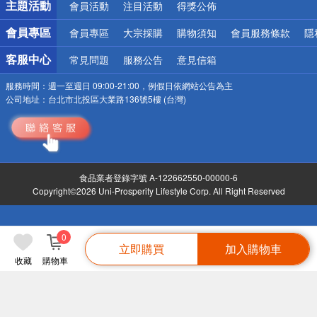
主題活動
會員活動
注目活動
得獎公佈
會員專區
會員專區
大宗採購
購物須知
會員服務條款
隱
客服中心
常見問題
服務公告
意見信箱
服務時間：
週一至週日 09:00-21:00，例假日依網站公告為主
公司地址：
台北市北投區大業路136號5樓 (台灣)
食品業者登錄字號 A-122662550-00000-6
Copyright©2026 Uni-Prosperity Lifestyle Corp. All Right Reserved
0
立即購買
加入購物車
收藏
購物車