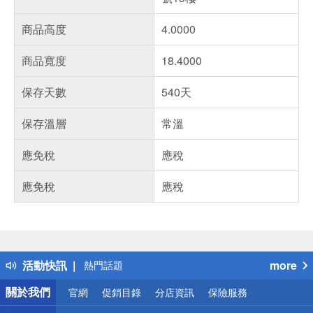
商品高度
4.0000
商品寬度
18.4000
保存天數
540天
保存溫層
常溫
應免稅
應稅
應免稅
應稅
偏遠地區配送
詐騙網頁！請小心！
得獎公告
活動快訊
more
熱門話題
銀行優惠
關於我們
官網
促銷目錄
分店資訊
保險服務
偏遠地區配送
詐騙網頁！請小心！