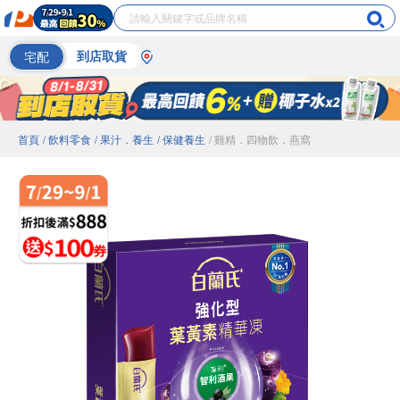
宅配
到店取貨
首頁
/ 飲料零食
/ 果汁．養生
/ 保健養生
/ 雞精．四物飲．燕窩