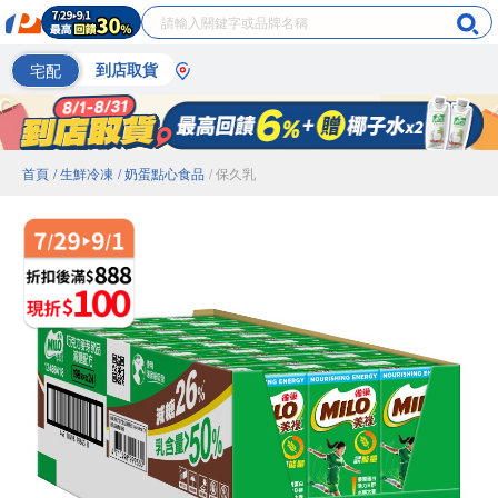
宅配
到店取貨
首頁
/ 生鮮冷凍
/ 奶蛋點心食品
/ 保久乳