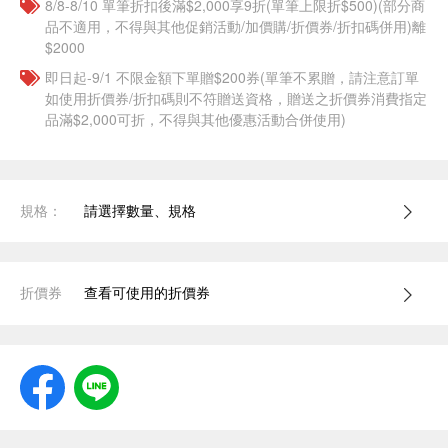
8/8-8/10 單筆折扣後滿$2,000享9折(單筆上限折$500)(部分商
品不適用，不得與其他促銷活動/加價購/折價券/折扣碼併用)離
$2000
即日起-9/1 不限金額下單贈$200券(單筆不累贈，請注意訂單
如使用折價券/折扣碼則不符贈送資格，贈送之折價券消費指定
品滿$2,000可折，不得與其他優惠活動合併使用)
規格：
請選擇數量、規格
折價券
查看可使用的折價券