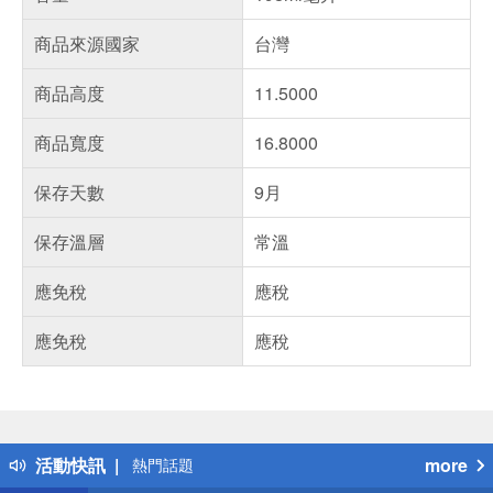
商品來源國家
台灣
商品高度
11.5000
商品寬度
16.8000
保存天數
9月
保存溫層
常溫
應免稅
應稅
應免稅
應稅
偏遠地區配送
詐騙網頁！請小心！
得獎公告
活動快訊
more
熱門話題
銀行優惠