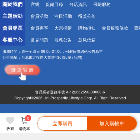
關於我們
官網
促銷目錄
分店資訊
保險服務
偏遠地區配送
詐騙網頁！請小心！
主題活動
會員活動
注目活動
得獎公佈
會員專區
會員專區
大宗採購
購物須知
會員服務條款
隱
客服中心
常見問題
服務公告
意見信箱
服務時間：
週一至週日 09:00-21:00，例假日依網站公告為主
公司地址：
台北市北投區大業路136號5樓 (台灣)
食品業者登錄字號 A-122662550-00000-6
Copyright©2026 Uni-Prosperity Lifestyle Corp. All Right Reserved
0
立即購買
加入購物車
收藏
購物車