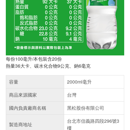
每份100毫升/本包裝含20份
熱量36大卡、碳水化合物9公克、鈉6毫克
容量
2000ml毫升
商品來源國家
台灣
國內負責廠商名稱
黑松股份有限公司
台北市信義路四段296號3
製造商地址
樓