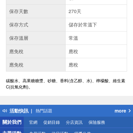
保存天數
270天
保存方式
儲存於常溫下
保存溫層
常溫
應免稅
應稅
應免稅
應稅
碳酸水、高果糖糖漿、砂糖、香料(含乙醇、水)、檸檬酸、維生素
C(抗氧化劑)。
偏遠地區配送
詐騙網頁！請小心！
得獎公告
活動快訊
more
熱門話題
銀行優惠
關於我們
官網
促銷目錄
分店資訊
保險服務
偏遠地區配送
詐騙網頁！請小心！