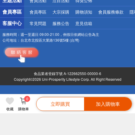
主題活動
會員活動
注目活動
得獎公佈
會員專區
會員專區
大宗採購
購物須知
會員服務條款
隱
客服中心
常見問題
服務公告
意見信箱
服務時間：
週一至週日 09:00-21:00，例假日依網站公告為主
公司地址：
台北市北投區大業路136號5樓 (台灣)
食品業者登錄字號 A-122662550-00000-6
Copyright©2026 Uni-Prosperity Lifestyle Corp. All Right Reserved
0
立即購買
加入購物車
收藏
購物車