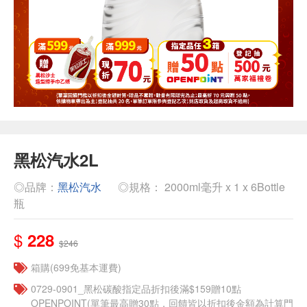
黑松汽水2L
◎品牌：
黑松汽水
◎規格： 2000ml毫升 x 1 x 6Bottle
瓶
$
228
$246
箱購(699免基本運費)
0729-0901_黑松碳酸指定品折扣後滿$159贈10點
OPENPOINT(單筆最高贈30點，回饋皆以折扣後金額為計算門