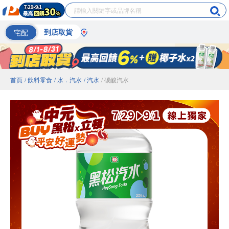
宅配
到店取貨
首頁
/ 飲料零食
/ 水．汽水
/ 汽水
/ 碳酸汽水