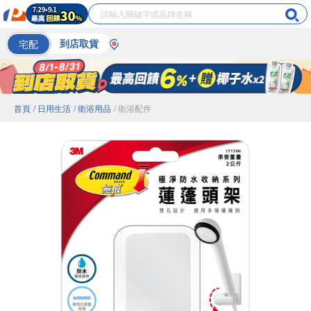
宅配
到店取貨
首頁
/ 日用生活
/ 衛浴用品
/ 衛浴配件