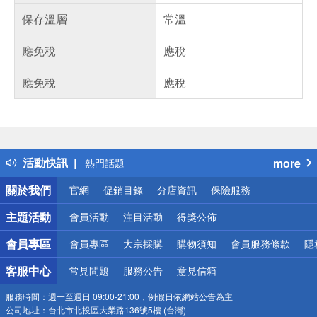
保存溫層
常溫
應免稅
應稅
應免稅
應稅
偏遠地區配送
詐騙網頁！請小心！
得獎公告
活動快訊
more
熱門話題
銀行優惠
關於我們
官網
促銷目錄
分店資訊
保險服務
偏遠地區配送
詐騙網頁！請小心！
主題活動
會員活動
注目活動
得獎公佈
會員專區
會員專區
大宗採購
購物須知
會員服務條款
隱
客服中心
常見問題
服務公告
意見信箱
服務時間：
週一至週日 09:00-21:00，例假日依網站公告為主
公司地址：
台北市北投區大業路136號5樓 (台灣)