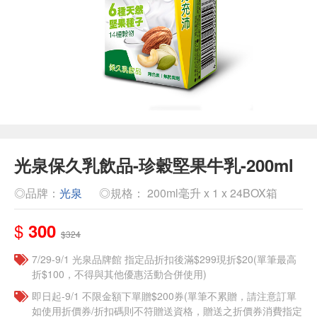
光泉保久乳飲品-珍穀堅果牛乳-200ml
◎品牌：
光泉
◎規格： 200ml毫升 x 1 x 24BOX箱
$
300
$324
7/29-9/1 光泉品牌館 指定品折扣後滿$299現折$20(單筆最高
折$100，不得與其他優惠活動合併使用)
即日起-9/1 不限金額下單贈$200券(單筆不累贈，請注意訂單
如使用折價券/折扣碼則不符贈送資格，贈送之折價券消費指定