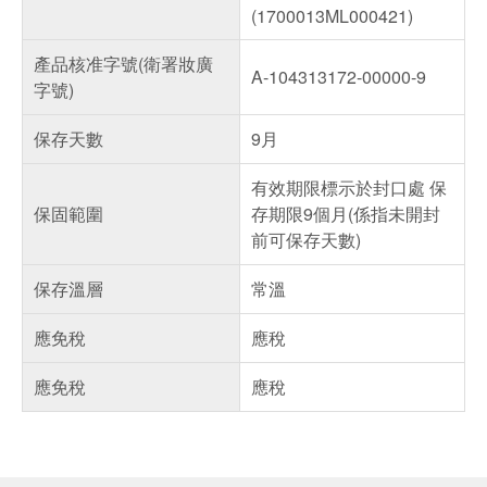
(1700013ML000421)
產品核准字號(衛署妝廣
A-104313172-00000-9
字號)
保存天數
9月
有效期限標示於封口處 保
保固範圍
存期限9個月(係指未開封
前可保存天數)
保存溫層
常溫
應免稅
應稅
應免稅
應稅
偏遠地區配送
詐騙網頁！請小心！