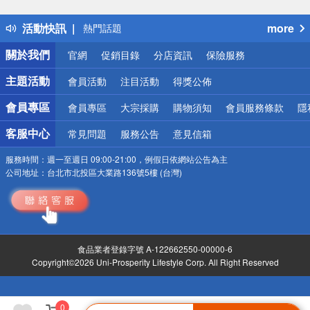
得獎公告
活動快訊
more
熱門話題
銀行優惠
關於我們
官網
促銷目錄
分店資訊
保險服務
偏遠地區配送
詐騙網頁！請小心！
主題活動
會員活動
注目活動
得獎公佈
會員專區
會員專區
大宗採購
購物須知
會員服務條款
隱
客服中心
常見問題
服務公告
意見信箱
服務時間：
週一至週日 09:00-21:00，例假日依網站公告為主
公司地址：
台北市北投區大業路136號5樓 (台灣)
食品業者登錄字號 A-122662550-00000-6
Copyright©2026 Uni-Prosperity Lifestyle Corp. All Right Reserved
0