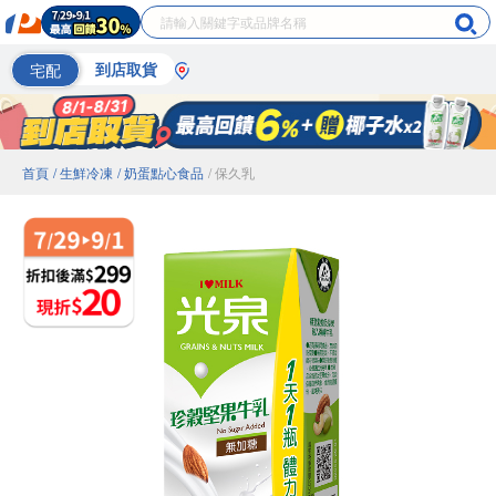
宅配
到店取貨
首頁
/ 生鮮冷凍
/ 奶蛋點心食品
/ 保久乳